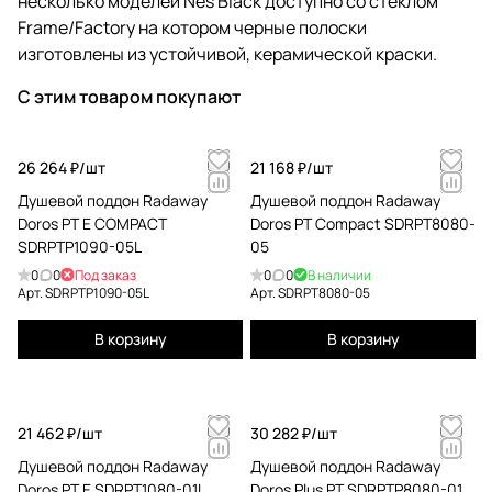
несколько моделей Nes Black доступно со стеклом
Frame/Factory на котором черные полоски
изготовлены из устойчивой, керамической краски.
С этим товаром покупают
26 264 ₽/
шт
21 168 ₽/
шт
Душевой поддон Radaway
Душевой поддон Radaway
Doros PT E COMPACT
Doros PT Compact SDRPT8080-
SDRPTP1090-05L
05
0
0
Под заказ
0
0
В наличии
Арт.
SDRPTP1090-05L
Арт.
SDRPT8080-05
В корзину
В корзину
21 462 ₽/
шт
30 282 ₽/
шт
Душевой поддон Radaway
Душевой поддон Radaway
Doros PT E SDRPT1080-01L
Doros Plus PT SDRPTP8080-01