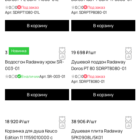
0
0
Под заказ
0
0
Под заказ
Арт.
SDRPT1080-01L
Арт.
SDRPTP8080-01
В корзину
В корзину
Новинка
3 626 ₽/
шт
19 698 ₽/
шт
Водосгон Radaway хром SR-
Душевой поддон Radaway
003-01
Doros PT 80 SDRPT8080-01
0
0
В наличии
Арт.
SR-003-01
0
0
Под заказ
Арт.
SDRPT8080-01
В корзину
В корзину
18 920 ₽/
шт
38 906 ₽/
шт
Корзинка для душа Keuco
Душевая плита Radaway
Edition 11 11159010000 с
5PK0908L/5K01