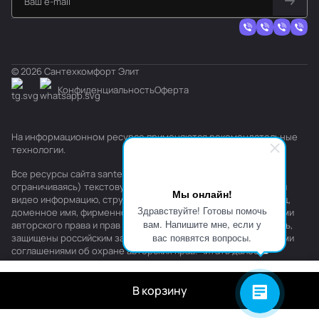
© 2026 Сантехкомфорт Элит
Конфиденциальность
Оферта
На информационном ресурсе применяются
рекомендательные
технологии
.
Все ресурсы сайта santehkomfort.ru, включая (но не
ограничиваясь) текстовую, графическую, фотографическую и
Мы онлайн!
видео информацию, структуру, дизайн и оформление страниц,
Здравствуйте! Готовы помочь
доменное имя, фирменное наименование являются объектами
вам. Напишите мне, если у
авторского права и прав на интеллектуальную собственность,
вас появятся вопросы.
защищены российским законодательством и международными
соглашениями об охране авторских прав.
Читать далее
В корзину