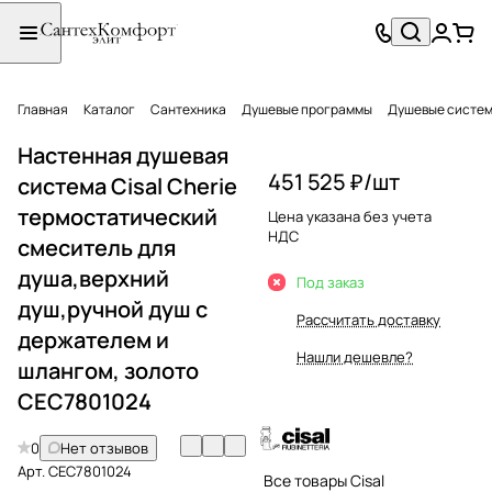
Главная
Каталог
Сантехника
Душевые программы
Душевые систе
Настенная душевая
451 525 ₽/
шт
система Cisal Cherie
термостатический
Цена указана без учета
НДС
смеситель для
душа,верхний
Под заказ
душ,ручной душ с
Рассчитать доставку
держателем и
Нашли дешевле?
шлангом, золото
CEC7801024
0
Нет отзывов
Арт.
CEC7801024
Все товары Cisal