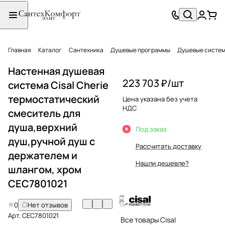
Главная
Каталог
Сантехника
Душевые программы
Душевые систе
Настенная душевая
223 703 ₽/
шт
система Cisal Cherie
термостатический
Цена указана без учета
НДС
смеситель для
душа,верхний
Под заказ
душ,ручной душ с
Рассчитать доставку
держателем и
Нашли дешевле?
шлангом, хром
CEC7801021
0
Нет отзывов
Арт.
CEC7801021
Все товары Cisal