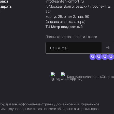
тавки
info@santehkomfort.ru
озвраты
г. Москва, Волгоградский проспект, д.
т
32,
корпус 25, этаж 2, пав. 90
(справа от эскалатора)
ТЦ Метр
к
вадратный
Подписаться
на новости и акции
Конфиденциальность
Оферта
туру, дизайн и оформление страниц, доменное имя, фирменное
 и международными соглашениями об охране авторских прав.