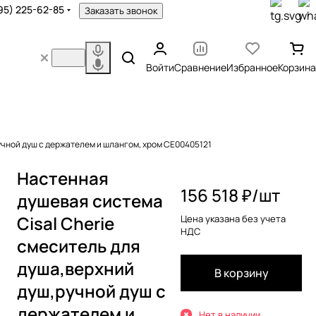
95) 225-62-85
Заказать звонок
Войти
Сравнение
Избранное
Корзина
учной душ с держателем и шлангом, хром CE00405121
Настенная
156 518 ₽/
шт
душевая система
Cisal Cherie
Цена указана без учета
НДС
смеситель для
душа,верхний
В корзину
душ,ручной душ с
держателем и
Нет в наличии