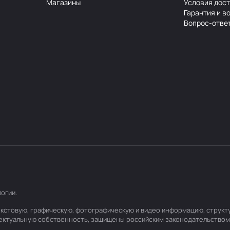
Магазины
Условия дос
Гарантия и в
Вопрос-отве
логии
.
 текстовую, графическую, фотографическую и видео информацию, струк
лектуальную собственность, защищены российским законодательством