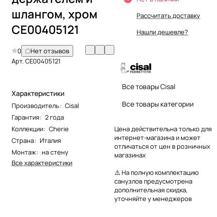
шлангом, хром
Рассчитать доставку
CE00405121
Нашли дешевле?
0
Нет отзывов
Арт.
CE00405121
Все товары Cisal
Характеристики
Все товары категории
Производитель
:
Cisal
Гарантия
:
2 года
Коллекции
:
Cherie
Цена действительна только для
интернет-магазина и может
Страна
:
Италия
отличаться от цен в розничных
Монтаж
:
на стену
магазинах
Все характеристики
⚠️ На полную комплектацию
санузлов предусмотрена
дополнительная скидка,
уточняйте у менеджеров