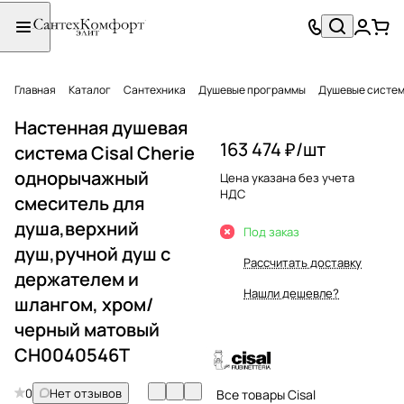
Главная
Каталог
Сантехника
Душевые программы
Душевые систе
Настенная душевая
163 474 ₽/
шт
система Cisal Cherie
однорычажный
Цена указана без учета
НДС
смеситель для
душа,верхний
Под заказ
душ,ручной душ с
Рассчитать доставку
держателем и
Нашли дешевле?
шлангом, хром/
черный матовый
CH0040546T
0
Нет отзывов
Все товары Cisal