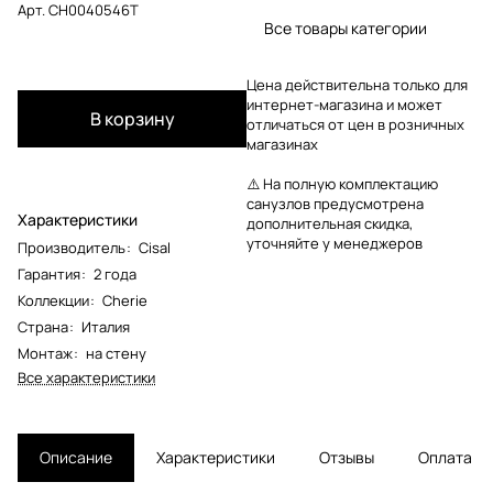
Арт.
CH0040546T
Все товары категории
Цена действительна только для
интернет-магазина и может
В корзину
отличаться от цен в розничных
магазинах
⚠️ На полную комплектацию
санузлов предусмотрена
Характеристики
дополнительная скидка,
уточняйте у менеджеров
Производитель
:
Cisal
Гарантия
:
2 года
Коллекции
:
Cherie
Страна
:
Италия
Монтаж
:
на стену
Все характеристики
Описание
Характеристики
Отзывы
Оплата