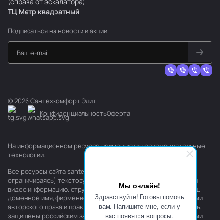
(справа от эскалатора)
ТЦ Метр
к
вадратный
Подписаться
на новости и акции
© 2026 Сантехкомфорт Элит
Конфиденциальность
Оферта
На информационном ресурсе применяются
рекомендательные
технологии
.
Все ресурсы сайта santehkomfort.ru, включая (но не
ограничиваясь) текстовую, графическую, фотографическую и
Мы онлайн!
видео информацию, структуру, дизайн и оформление страниц,
Здравствуйте! Готовы помочь
доменное имя, фирменное наименование являются объектами
вам. Напишите мне, если у
авторского права и прав на интеллектуальную собственность,
вас появятся вопросы.
защищены российским законодательством и международными