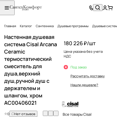
Главная
Каталог
Сантехника
Душевые программы
Душевые систе
Настенная душевая
180 226 ₽/
шт
система Cisal Arcana
Ceramic
Цена указана без учета
НДС
термостатический
смеситель для
Под заказ
душа,верхний
Рассчитать доставку
душ,ручной душ с
Нашли дешевле?
держателем и
шлангом, хром
AC00406021
0
Нет отзывов
Все товары Cisal