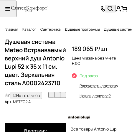
Главная
Каталог
Сантехника
Душевые программы
Душевые систе
Душевая система
189 065 ₽/
шт
Meteo Встраиваемый
верхний душ Antonio
Цена указана без учета
НДС
Lupi 52 x 35 x 11 см.
цвет. Зеркальная
Под заказ
сталь А0002423710
Рассчитать доставку
0
Нет отзывов
Нашли дешевле?
Арт.
METEO2.A
Все товары Antonio Lupi
В корзину