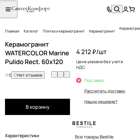
Керамогран
Главная
Каталог
Плитка и керамогранит
Керамогранит
Керамогранит
4 212 ₽/
шт
WATERCOLOR Marine
Pulido Rect. 60x120
Цена указана без учета
НДС
0
Нет отзывов
Под заказ
Рассчитать доставку
Нашли дешевле?
В корзину
Характеристики
Все товары Bestile