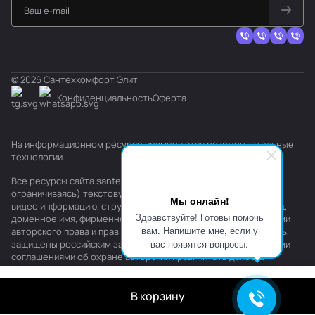
© 2026 Сантехкомфорт Элит
Конфиденциальность
Оферта
На информационном ресурсе применяются
рекомендательные
технологии
.
Все ресурсы сайта santehkomfort.ru, включая (но не
ограничиваясь) текстовую, графическую, фотографическую и
Мы онлайн!
видео информацию, структуру, дизайн и оформление страниц,
Здравствуйте! Готовы помочь
доменное имя, фирменное наименование являются объектами
вам. Напишите мне, если у
авторского права и прав на интеллектуальную собственность,
вас появятся вопросы.
защищены российским законодательством и международными
соглашениями об охране авторских прав.
Читать далее
В корзину