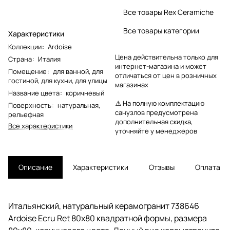
Все товары Rex Ceramiche
Все товары категории
Характеристики
Коллекции
:
Ardoise
Цена действительна только для
Страна
:
Италия
интернет-магазина и может
Помещение
:
для ванной
,
для
отличаться от цен в розничных
гостиной
,
для кухни
,
для улицы
магазинах
Название цвета
:
коричневый
⚠️ На полную комплектацию
Поверхность
:
натуральная
,
санузлов предусмотрена
рельефная
дополнительная скидка,
Все характеристики
уточняйте у менеджеров
Описание
Характеристики
Отзывы
Оплата
Итальянский, натуральный керамогранит 738646
Ardoise Ecru Ret 80x80 квадратной формы, размера