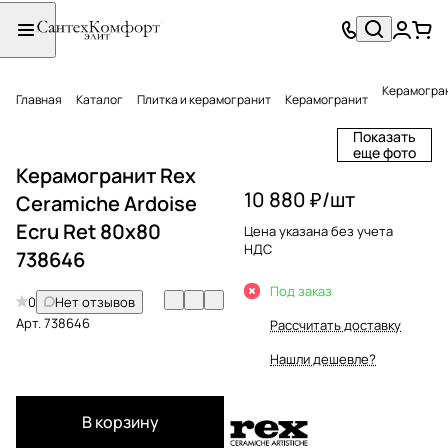
Керамогран
Главная
Каталог
Плитка и керамогранит
Керамогранит
Показать
еще фото
Керамогранит Rex
10 880 ₽/
шт
Ceramiche Ardoise
Ecru Ret 80х80
Цена указана без учета
НДС
738646
Под заказ
0
Нет отзывов
Арт.
738646
Рассчитать доставку
Нашли дешевле?
В корзину