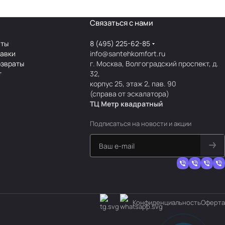
Связаться с нами
аты
8 (495) 225-62-85
тавки
info@santehkomfort.ru
озвраты
г. Москва, Волгоградский проспект, д.
т
32,
корпус 25, этаж 2, пав. 90
(справа от эскалатора)
ТЦ Метр
к
вадратный
Подписаться
на новости и акции
Конфиденциальность
Оферта