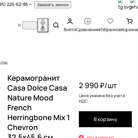
95) 225-62-85
Заказать звонок
Войти
Сравнение
Избранное
Корзина
75396
Керамогранит
2 990 ₽/
шт
Casa Dolce Casa
Nature Mood
Цена указана без учета
НДС
French
Herringbone Mix 1
В корзину
Chevron
32.5x45.6 см
Нет в наличии