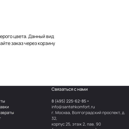
ерого цвета. Данный вид
лайте заказ через корзину
Связаться с нами
аты
8 (495) 225-62-85
тавки
info@santehkomfort.ru
озвраты
г. Москва, Волгоградский проспект, д.
т
32,
корпус 25, этаж 2, пав. 90