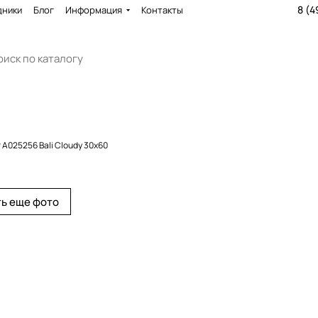
8 (4
дники
Блог
Информация
Контакты
A025256 Bali Cloudy 30x60
ь еще фото