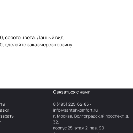
0, серого цвета. Данный вид
0, сделайте заказ через корзину
Связаться с нами
аты
8 (495) 225-62-85
тавки
info@santehkomfort.ru
озвраты
г. Москва, Волгоградский проспект, д.
т
32,
корпус 25, этаж 2, пав. 90