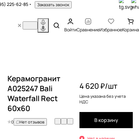
95) 225-62-85
Заказать звонок
Войти
Сравнение
Избранное
Корзина
Керамогранит
4 620 ₽/
шт
A025247 Bali
Waterfall Rect
Цена указана без учета
НДС
60x60
В корзину
0
Нет отзывов
Нет в наличии