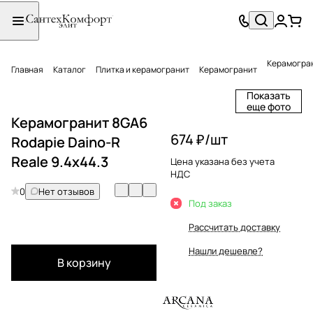
Керамогран
Главная
Каталог
Плитка и керамогранит
Керамогранит
Показать
еще фото
Керамогранит 8GA6
674 ₽/
шт
Rodapie Daino-R
Reale 9.4x44.3
Цена указана без учета
НДС
0
Нет отзывов
Под заказ
Рассчитать доставку
Нашли дешевле?
В корзину