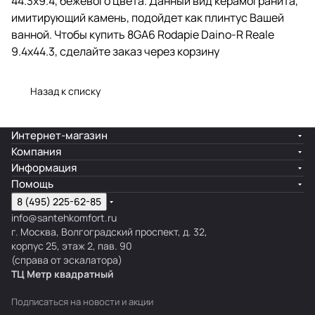
44.3x9.4, бежевого цвета. Данный вид керамогранита,
имитирующий камень, подойдет как плинтус Вашей
ванной. Чтобы купить 8GA6 Rodapie Daino-R Reale
9.4x44.3, сделайте заказ через корзину
Назад к списку
Интернет-магазин
Компания
Информация
Помощь
8 (495) 225-62-85
info@santehkomfort.ru
г. Москва, Волгоградский проспект, д. 32,
корпус 25, этаж 2, пав. 90
(справа от эскалатора)
ТЦ Метр
к
вадратный
Подписаться
на новости и акции