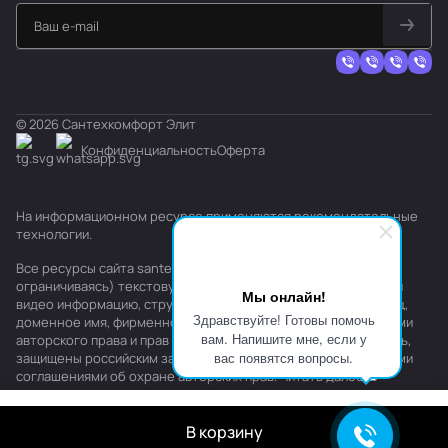
© 2026 Сантехкомфорт Элит
Конфиденциальность
Оферта
На информационном ресурсе применяются
рекомендательные
технологии
.
Все ресурсы сайта santehkomfort.ru, включая (но не
ограничиваясь) текстовую, графическую, фотографическую и
Мы онлайн!
видео информацию, структуру, дизайн и оформление страниц,
Здравствуйте! Готовы помочь
доменное имя, фирменное наименование являются объектами
вам. Напишите мне, если у
авторского права и прав на интеллектуальную собственность,
вас появятся вопросы.
защищены российским законодательством и международными
соглашениями об охране авторских прав.
Читать далее
В корзину