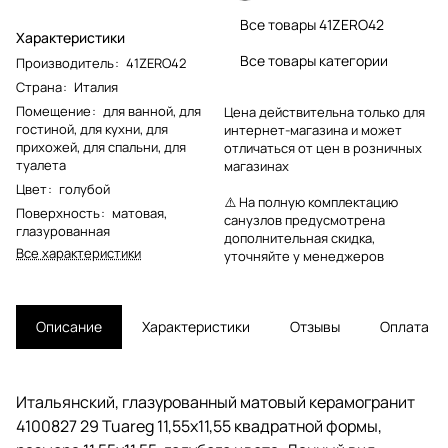
Все товары 41ZERO42
Характеристики
Все товары категории
Производитель
:
41ZERO42
Страна
:
Италия
Помещение
:
для ванной
,
для
Цена действительна только для
гостиной
,
для кухни
,
для
интернет-магазина и может
прихожей
,
для спальни
,
для
отличаться от цен в розничных
туалета
магазинах
Цвет
:
голубой
⚠️ На полную комплектацию
Поверхность
:
матовая
,
санузлов предусмотрена
глазурованная
дополнительная скидка,
Все характеристики
уточняйте у менеджеров
Описание
Характеристики
Отзывы
Оплата
Итальянский, глазурованный матовый керамогранит
4100827 29 Tuareg 11,55x11,55 квадратной формы,