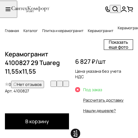
Керамограни
Главная
Каталог
Плитка и керамогранит
Керамогранит
Показать
еще фото
Керамогранит
6 827 ₽/
шт
4100827 29 Tuareg
11,55x11,55
Цена указана без учета
НДС
0
Нет отзывов
Под заказ
Арт.
4100827
Рассчитать доставку
Нашли дешевле?
В корзину