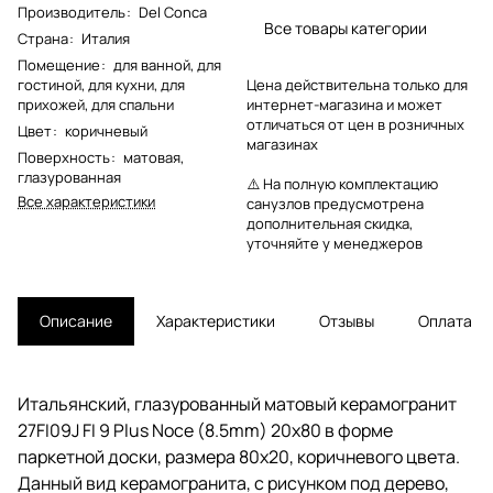
Производитель
:
Del Conca
Все товары категории
Страна
:
Италия
Помещение
:
для ванной
,
для
гостиной
,
для кухни
,
для
Цена действительна только для
прихожей
,
для спальни
интернет-магазина и может
отличаться от цен в розничных
Цвет
:
коричневый
магазинах
Поверхность
:
матовая
,
глазурованная
⚠️ На полную комплектацию
Все характеристики
санузлов предусмотрена
дополнительная скидка,
уточняйте у менеджеров
Описание
Характеристики
Отзывы
Оплата
Итальянский, глазурованный матовый керамогранит
27FI09J FI 9 Plus Noce (8.5mm) 20х80 в форме
паркетной доски, размера 80x20, коричневого цвета.
Данный вид керамогранита, с рисунком под дерево,