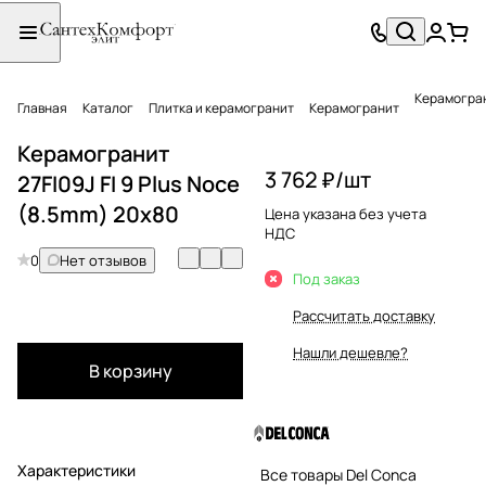
Керамограни
Главная
Каталог
Плитка и керамогранит
Керамогранит
Керамогранит
3 762 ₽/
шт
27FI09J FI 9 Plus Noce
(8.5mm) 20х80
Цена указана без учета
НДС
0
Нет отзывов
Под заказ
Рассчитать доставку
Нашли дешевле?
В корзину
Характеристики
Все товары Del Conca