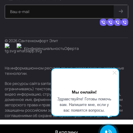
© 2026 Сантехкомфорт Элит
Конфиденциальность
Оферта
На информационном ресурсе применяются
рекомендательные
технологии
.
Все ресурсы сайта santehkomfort.ru, включая (но не
ограничиваясь) текстовую, графическую, фотографическую и
Мы онлайн!
видео информацию, структуру, дизайн и оформление страниц,
Здравствуйте! Готовы помочь
доменное имя, фирменное наименование являются объектами
вам. Напишите мне, если у
авторского права и прав на интеллектуальную собственность,
вас появятся вопросы.
защищены российским законодательством и международными
соглашениями об охране авторских прав.
Читать далее
В корзину