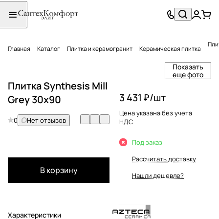
Плит
Главная
Каталог
Плитка и керамогранит
Керамическая плитка
Показать
еще фото
Плитка Synthesis Mill
3 431 ₽/
шт
Grey 30x90
Цена указана без учета
0
Нет отзывов
НДС
Под заказ
Рассчитать доставку
В корзину
Нашли дешевле?
Характеристики