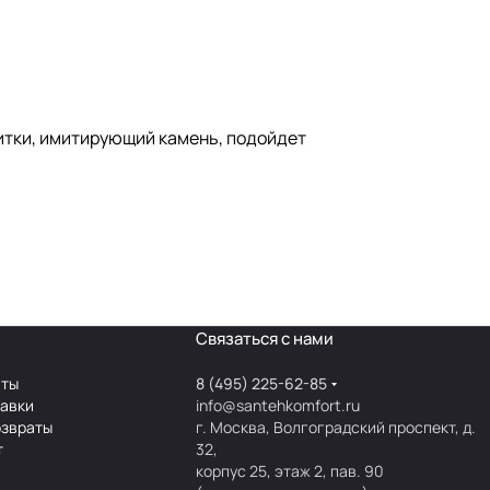
литки, имитирующий камень, подойдет
Связаться с нами
аты
8 (495) 225-62-85
тавки
info@santehkomfort.ru
озвраты
г. Москва, Волгоградский проспект, д.
т
32,
корпус 25, этаж 2, пав. 90