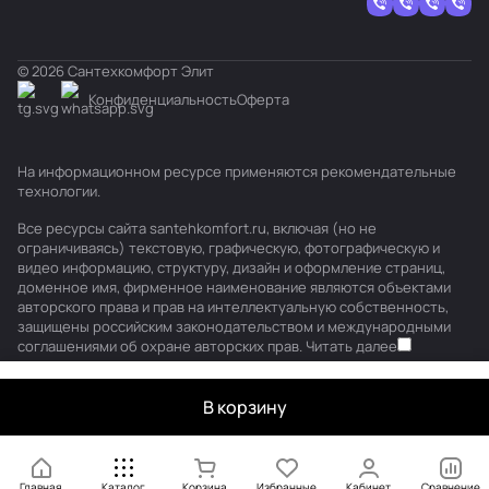
© 2026 Сантехкомфорт Элит
Конфиденциальность
Оферта
На информационном ресурсе применяются
рекомендательные
технологии
.
Все ресурсы сайта santehkomfort.ru, включая (но не
ограничиваясь) текстовую, графическую, фотографическую и
видео информацию, структуру, дизайн и оформление страниц,
доменное имя, фирменное наименование являются объектами
авторского права и прав на интеллектуальную собственность,
защищены российским законодательством и международными
соглашениями об охране авторских прав.
Читать далее
В корзину
Главная
Каталог
Корзина
Избранные
Кабинет
Сравнение