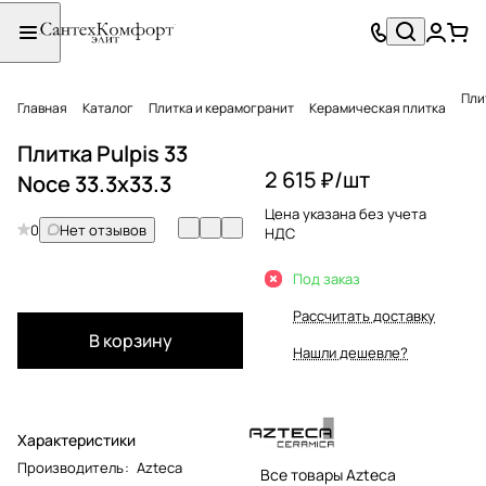
Пли
Главная
Каталог
Плитка и керамогранит
Керамическая плитка
Плитка Pulpis 33
2 615 ₽/
шт
Noce 33.3x33.3
Цена указана без учета
0
Нет отзывов
НДС
Под заказ
Рассчитать доставку
В корзину
Нашли дешевле?
Характеристики
Производитель
:
Azteca
Все товары Azteca