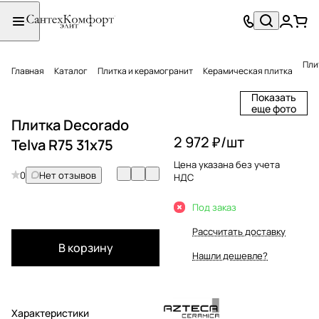
Пли
Главная
Каталог
Плитка и керамогранит
Керамическая плитка
Показать
еще фото
Плитка Decorado
2 972 ₽/
шт
Telva R75 31x75
Цена указана без учета
0
Нет отзывов
НДС
Под заказ
Рассчитать доставку
В корзину
Нашли дешевле?
Характеристики