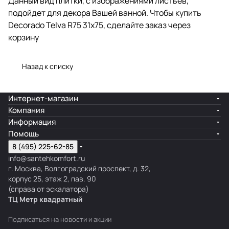
Данный вид плитки, с изображениями листьев,
подойдет для декора Вашей ванной. Чтобы купить
Decorado Telva R75 31x75, сделайте заказ через
корзину
Назад к списку
Интернет-магазин
Компания
Информация
Помощь
8 (495) 225-62-85
info@santehkomfort.ru
г. Москва, Волгоградский проспект, д. 32,
корпус 25, этаж 2, пав. 90
(справа от эскалатора)
ТЦ Метр
к
вадратный
Подписаться
на новости и акции