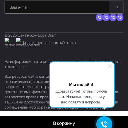
© 2026 Сантехкомфорт Элит
Конфиденциальность
Оферта
На информационном ресурсе применяются
рекомендательные
технологии
.
Все ресурсы сайта santehkomfort.ru, включая (но не
ограничиваясь) текстовую, графическую, фотографическую и
Мы онлайн!
видео информацию, структуру, дизайн и оформление страниц,
Здравствуйте! Готовы помочь
доменное имя, фирменное наименование являются объектами
вам. Напишите мне, если у
авторского права и прав на интеллектуальную собственность,
вас появятся вопросы.
защищены российским законодательством и международными
соглашениями об охране авторских прав.
Читать далее
В корзину