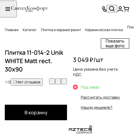
Плит
Главная
Каталог
Плитка и керамогранит
Керамическая плитка
Показать
еще фото
Плитка 11-014-2 Unik
3 049 ₽/
шт
WHITE Matt rect.
30x90
Цена указана без учета
НДС
0
Нет отзывов
Под заказ
Рассчитать доставку
Нашли дешевле?
В корзину