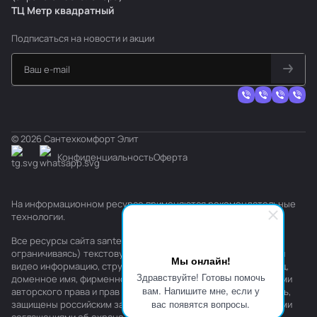
ТЦ Метр
к
вадратный
Подписаться
на новости и акции
© 2026 Сантехкомфорт Элит
Конфиденциальность
Оферта
На информационном ресурсе применяются
рекомендательные
технологии
.
Все ресурсы сайта santehkomfort.ru, включая (но не
ограничиваясь) текстовую, графическую, фотографическую и
Мы онлайн!
видео информацию, структуру, дизайн и оформление страниц,
Здравствуйте! Готовы помочь
доменное имя, фирменное наименование являются объектами
вам. Напишите мне, если у
авторского права и прав на интеллектуальную собственность,
вас появятся вопросы.
защищены российским законодательством и международными