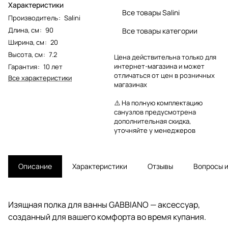
Характеристики
Все товары Salini
Производитель
:
Salini
Длина, см
:
90
Все товары категории
Ширина, см
:
20
Высота, см
:
7.2
Цена действительна только для
интернет-магазина и может
Гарантия
:
10 лет
отличаться от цен в розничных
Все характеристики
магазинах
⚠️ На полную комплектацию
санузлов предусмотрена
дополнительная скидка,
уточняйте у менеджеров
Описание
Характеристики
Отзывы
Вопросы и
Изящная полка для ванны GABBIANO — аксессуар,
созданный для вашего комфорта во время купания.