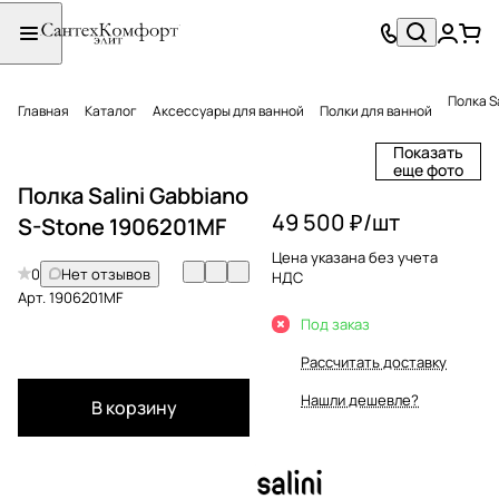
Полка S
Главная
Каталог
Аксессуары для ванной
Полки для ванной
Показать
еще фото
Полка Salini Gabbiano
49 500 ₽/
шт
S-Stone 1906201MF
Цена указана без учета
0
Нет отзывов
НДС
Арт.
1906201MF
Под заказ
Рассчитать доставку
Нашли дешевле?
В корзину