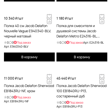
10 340 ₽/
шт
1 180 ₽/
шт
Полка 40 см Jacob Delafon
Полка для смесителя и
Nouvelle Vague E940340-BLV,
душевой системы Jacob
черный матовый
Delafon Metro E24316-BL,
черный матовый
0
0
Под заказ
0
0
Под заказ
Арт.
E24316-BL
Арт.
E940340-BLV
В корзину
В корзину
11 000 ₽/
шт
45 440 ₽/
шт
Полка Jacob Delafon Sherwood
Полка Jacob Delafon Sherwood
EB1843RU-NF, хром
100 EB1840RU-P13,
состаренный дуб
0
0
Под заказ
Арт.
EB1843RU-NF
0
0
Под заказ
Арт.
EB1840RU-P13