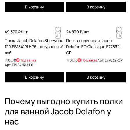
В корзину
В корзину
49 370 ₽/
шт
24 830 ₽/
шт
Полка Jacob Delafon Sherwood
Полка подвесная Jacob
120 EB1841RU-P6, натуральный
Delafon EO Classique E77832-
дуб
CP
0
0
Под заказ
0
0
Под заказ
Арт.
E77832-CP
Арт.
EB1841RU-P6
В корзину
В корзину
Почему выгодно купить полки
для ванной Jacob Delafon у
нас