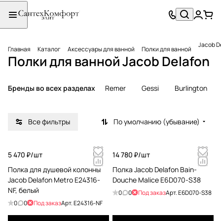
Jacob D
Главная
Каталог
Аксессуары для ванной
Полки для ванной
Полки для ванной Jacob Delafon
Бренды во всех разделах
Remer
Gessi
Burlington
Все фильтры
По умолчанию (убывание)
5 470 ₽/
шт
14 780 ₽/
шт
Полка для душевой колонны
Полка Jacob Delafon Bain-
Jacob Delafon Metro E24316-
Douche Malice E6D070-S38
NF, белый
0
0
Под заказ
Арт.
E6D070-S38
0
0
Под заказ
Арт.
E24316-NF