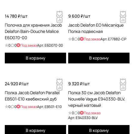
14 780 ₽/
шт
9 600 ₽/
шт
Полочка для хранения Jacob
Jacob Delafon EO Mécanique
Delafon Bain-Douche Malice
Полка подвесная
E6D070-00
0
0
Под заказ
Арт.
E77882-CP
0
0
Под заказ
Арт.
E6D070-00
В корзину
В корзину
24 920 ₽/
шт
9 320 ₽/
шт
Полка Jacob Delafon Parallel
Полка 30 см Jacob Delafon
EB501-E10 квебекский дуб
Nouvelle Vague E940330-BLV,
черный матовый
0
0
Под заказ
Арт.
EB501-E10
0
0
Под заказ
Арт.
E940330-BLV
В корзину
В корзину