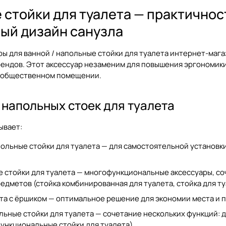
стойки для туалета — практичнос
ый дизайн санузла
ры для ванной / напольные стойки для туалета
интернет-магаз
ендов. Этот аксессуар незаменим для повышения эргономики
и общественном помещении.
 напольных стоек для туалета
ывает:
ольные стойки для туалета — для самостоятельной установки
стойки для туалета — многофункциональные аксессуары, соч
едметов (
стойка комбинированная для туалета
,
стойка для т
та с ёршиком — оптимальное решение для экономии места и п
ные стойки для туалета — сочетание нескольких функций: д
ункциональные стойки для туалета
).