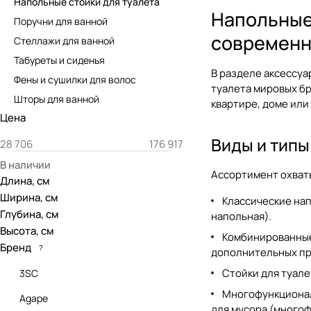
Напольные стойки для туалета
Напольные 
Поручни для ванной
современн
Стеллажи для ванной
Табуреты и сиденья
В разделе
аксессуа
Фены и сушилки для волос
туалета
мировых бр
Шторы для ванной
квартире, доме ил
Цена
Виды и типы
В наличии
Ассортимент охват
Длина, см
Ширина, см
Классические нап
Глубина, см
напольная
).
Высота, см
Комбинированные 
Бренд
?
дополнительных пр
Стойки для туале
3SC
Многофункциональ
Agape
для мусора (
многоф