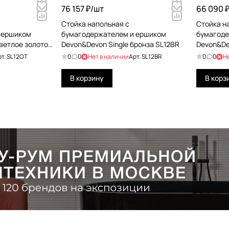
76 157 ₽/
шт
66 090 ₽
Стойка напольная с
Стойка н
 ершиком
бумагодержателем и ершиком
бумагоде
светлое золото
Devon&Devon Single бронза SL12BR
Devon&De
рт.
SL12OT
0
0
Нет в наличии
Арт.
SL12BR
0
0
Н
В корзину
В корз