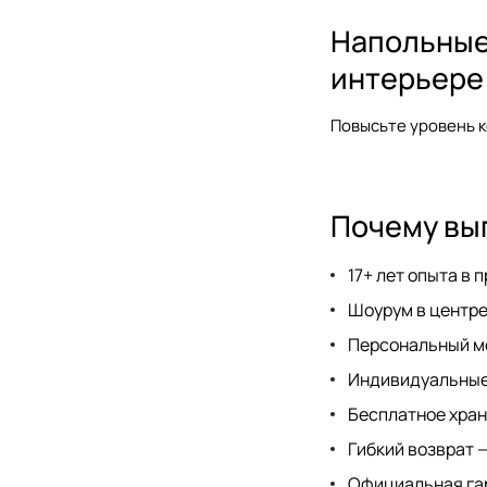
Напольные 
интерьере
Повысьте уровень к
Почему выг
17+ лет опыта в
Шоурум
в центре
Персональный ме
Индивидуальные
Бесплатное хране
Гибкий возврат —
Официальная гар