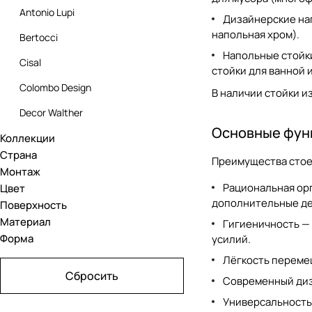
Antonio Lupi
Дизайнерские на
напольная хром
).
Bertocci
Напольные стойки
Cisal
стойки для ванной 
Colombo Design
В наличии стойки и
Decor Walther
Основные функ
Коллекции
Devon&Devon
Страна
Преимущества
стое
Fantini
Монтаж
Рациональная орг
Цвет
Gessi
дополнительные д
Поверхность
Laufen
Материал
Гигиеничность — 
Форма
Novellini
усилий.
Лёгкость перемещ
Stella
Сбросить
Современный диз
Toto
Универсальность 