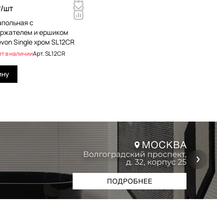
/
шт
апольная с
ржателем и ершиком
von Single хром SL12CR
ет в наличии
Арт.
SL12CR
ину