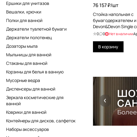
Ершики для унитазов
76 157 ₽/
шт
Вешалки, крючки
Стойка напольная с
Полки для ванной
бумагодержателем и
Devon&Devon Single 
Держатели туалетной бумаги
SL12OT
0
0
Нет в наличии
А
Держатели полотенец
Дозаторы мыла
В корзину
Мыльницы для ванной
Стаканы для ванной
Корзины для белья в ванную
Мусорные ведра
Диспенсеры для ванной
Зеркала косметические для
ванной
Коврики для ванной
Контейнеры для дисков, салфеток
Наборы аксессуаров