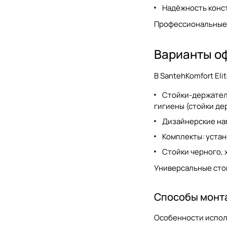
TW collection
Надёжность конст
Профессиональные 
Варианты о
В SantehKomfort Eli
Стойки-держатели
гигиены (
стойки де
Дизайнерские нап
Комплекты: устан
Стойки черного, 
Универсальные стой
Способы монт
Особенности испол