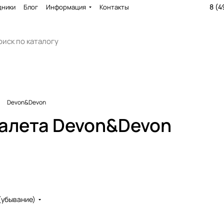
8 (4
дники
Блог
Информация
Контакты
Devon&Devon
уалета Devon&Devon
(убывание)