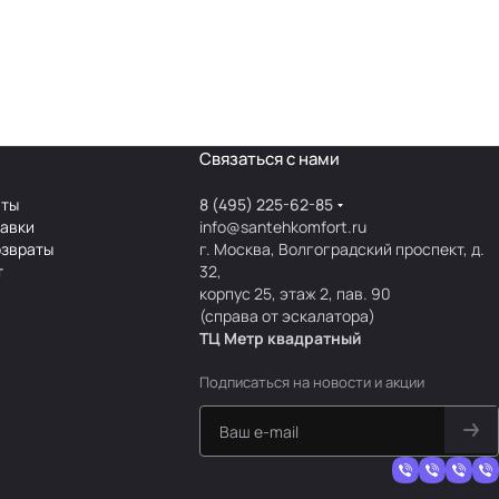
Связаться с нами
аты
8 (495) 225-62-85
тавки
info@santehkomfort.ru
озвраты
г. Москва, Волгоградский проспект, д.
т
32,
корпус 25, этаж 2, пав. 90
(справа от эскалатора)
ТЦ Метр
к
вадратный
Подписаться
на новости и акции