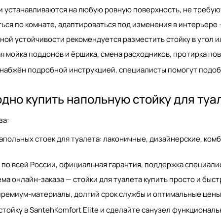
и устанавливаются на любую ровную поверхность, не требую
ся по комнате, адаптироваться под изменения в интерьере 
ой устойчивости рекомендуется разместить стойку в угол и
я мойка поддонов и ёршика, смена расходников, протирка пов
снабжён подробной инструкцией, специалисты помогут подоб
дно купить напольную стойку для туале
за:
апольных стоек для туалета
: лаконичные, дизайнерские, ко
 по всей России, официальная гарантия, поддержка специали
ема онлайн-заказа —
стойки для туалета купить
просто и быстр
ремиум-материалы, долгий срок службы и оптимальные цены 
стойку в SantehKomfort Elite и сделайте санузел функционал