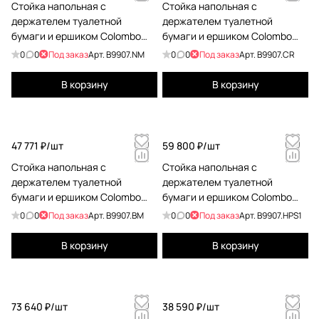
Стойка напольная с
Стойка напольная с
держателем туалетной
держателем туалетной
бумаги и ершиком Colombo
бумаги и ершиком Colombo
Square черный матовый
Square хром B9907.CR
0
0
Под заказ
Арт.
B9907.NM
0
0
Под заказ
Арт.
B9907.CR
B9907.NM
В корзину
В корзину
47 771 ₽/
шт
59 800 ₽/
шт
Стойка напольная с
Стойка напольная с
держателем туалетной
держателем туалетной
бумаги и ершиком Colombo
бумаги и ершиком Colombo
Square белый матовый
Square PVD нержавеющая
0
0
Под заказ
Арт.
B9907.BM
0
0
Под заказ
Арт.
B9907.HPS1
B9907.BM
сталь B9907.HPS1
В корзину
В корзину
73 640 ₽/
шт
38 590 ₽/
шт