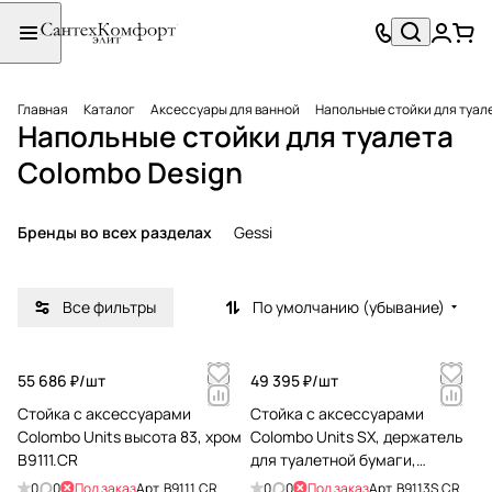
Главная
Каталог
Аксессуары для ванной
Напольные стойки для туал
Напольные стойки для туалета
Colombo Design
Бренды во всех разделах
Gessi
Все фильтры
По умолчанию (убывание)
55 686 ₽/
шт
49 395 ₽/
шт
Стойка с аксессуарами
Стойка с аксессуарами
Colombo Units высота 83, хром
Colombo Units SX, держатель
B9111.CR
для туалетной бумаги,
мыльница, хром B9113S.CR
0
0
Под заказ
Арт.
B9111.CR
0
0
Под заказ
Арт.
B9113S.CR