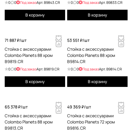
полотенцедержатель,
полотенцедержатель,
0
0
Под заказ
Арт.
B9843.CR
0
0
Под заказ
Арт.
B9833.CR
туалетный ерш, держатель
туалетный ерш, держатель
для туалетной бумаги, хром
для туалетной бумаги, хром
В корзину
В корзину
B9843.CR
B9833.CR
71 887 ₽/
шт
53 551 ₽/
шт
Стойка с аксессуарами
Стойка с аксессуарами
Colombo Planets 88 хром
Colombo Planets 88 хром
B9819.CR
B9814.CR
0
0
Под заказ
Арт.
B9819.CR
0
0
Под заказ
Арт.
B9814.CR
В корзину
В корзину
65 378 ₽/
шт
49 369 ₽/
шт
Стойка с аксессуарами
Стойка с аксессуарами
Colombo Planets 88 хром
Colombo Planets 72 хром
B9813.CR
B9816.CR