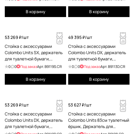
В корзину
В корзину
53 269 ₽/
шт
49 395 ₽/
шт
Стойка с аксессуарами
Стойка с аксессуарами
Colombo Units SX, держатель
Colombo Units DX, держатель
для туалетной бумаги,
для туалетной бумаги,
дозатор для мыла, хром
мыльница, хром B9113D.CR
0
0
Под заказ
Арт.
B9119S.CR
0
0
Под заказ
Арт.
B9113D.CR
B9119S.CR
В корзину
В корзину
53 269 ₽/
шт
53 627 ₽/
шт
Стойка с аксессуарами
Стойка с аксессуарами
Colombo Units DX, держатель
Colombo Units 83см туалетный
для туалетной бумаги,
ёршик, Держатель для
дозатор для мыла, хром
туалетной бумаги., хром