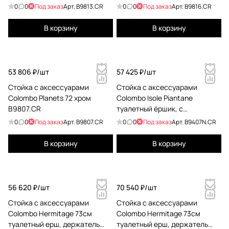
0
0
Под заказ
Арт.
B9813.CR
0
0
Под заказ
Арт.
B9816.CR
В корзину
В корзину
53 806 ₽/
шт
57 425 ₽/
шт
Стойка с аксессуарами
Стойка с аксессуарами
Colombo Planets 72 хром
Colombo Isole Piantane
B9807.CR
туалетный ёршик, с
держателем для туалетной
0
0
Под заказ
Арт.
B9807.CR
0
0
Под заказ
Арт.
B9407N.CR
бумаги h:75см, хром
B9407N.CR
В корзину
В корзину
56 620 ₽/
шт
70 540 ₽/
шт
Стойка с аксессуарами
Стойка с аксессуарами
Colombo Hermitage 73см
Colombo Hermitage 73см
туалетный ерш, держатель
туалетный ерш, держатель