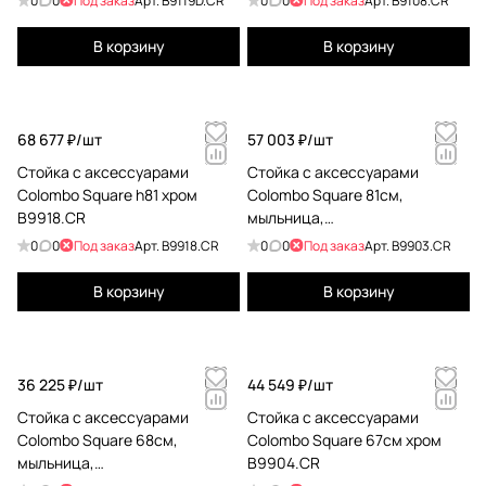
0
0
Под заказ
Арт.
B9119D.CR
0
0
Под заказ
Арт.
B9108.CR
B9119D.CR
B9108.CR
В корзину
В корзину
68 677 ₽/
шт
57 003 ₽/
шт
Стойка с аксессуарами
Стойка с аксессуарами
Colombo Square h81 хром
Colombo Square 81см,
B9918.CR
мыльница,
полотенцедержатель,
0
0
Под заказ
Арт.
B9918.CR
0
0
Под заказ
Арт.
B9903.CR
туалетный ерш, держатель
для туалетной бумаги, хром
В корзину
В корзину
B9903.CR
36 225 ₽/
шт
44 549 ₽/
шт
Стойка с аксессуарами
Стойка с аксессуарами
Colombo Square 68см,
Colombo Square 67см хром
мыльница,
B9904.CR
полотенцедержатель, хром