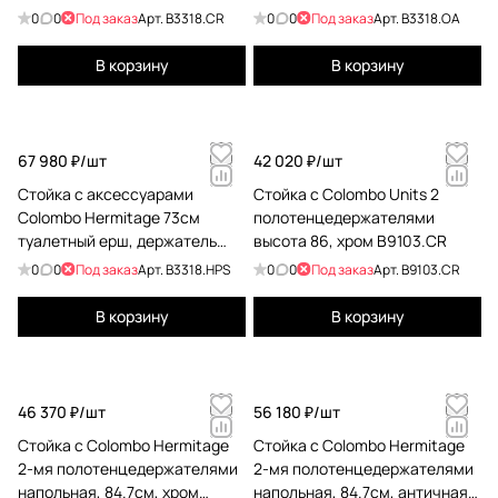
для туалетной бумаги, хром/
для туалетной бумаги,
0
0
Под заказ
Арт.
B3318.CR
0
0
Под заказ
Арт.
B3318.OA
матовое стекло B3318.CR
античная бронза B3318.OA
В корзину
В корзину
67 980 ₽/
шт
42 020 ₽/
шт
Стойка с аксессуарами
Стойка с Colombo Units 2
Colombo Hermitage 73см
полотенцедержателями
туалетный ерш, держатель
высота 86, хром B9103.CR
для туалетной бумаги, PVD
0
0
Под заказ
Арт.
B3318.HPS
0
0
Под заказ
Арт.
B9103.CR
золото/матовое стекло
B3318.HPS
В корзину
В корзину
46 370 ₽/
шт
56 180 ₽/
шт
Стойка с Colombo Hermitage
Стойка с Colombo Hermitage
2-мя полотенцедержателями
2-мя полотенцедержателями
напольная, 84.7см, хром
напольная, 84.7см, античная