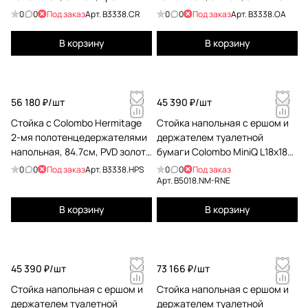
B3338.CR
бронза B3338.OA
0
0
Под заказ
Арт.
B3338.CR
0
0
Под заказ
Арт.
B3338.OA
В корзину
В корзину
56 180 ₽/
шт
45 390 ₽/
шт
Стойка с Colombo Hermitage
Стойка напольная с ершом и
2-мя полотенцедержателями
держателем туалетной
напольная, 84.7см, PVD золото
бумаги Colombo MiniQ L18x18
B3338.HPS
H67,5см чёрный матовый
0
0
Под заказ
Арт.
B3338.HPS
0
0
Под заказ
B5018.NM-RNE
Арт.
B5018.NM-RNE
В корзину
В корзину
45 390 ₽/
шт
73 166 ₽/
шт
Стойка напольная с ершом и
Стойка напольная с ершом и
держателем туалетной
держателем туалетной