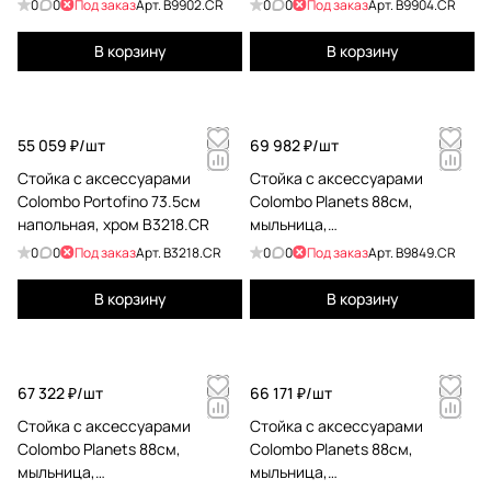
0
0
Под заказ
Арт.
B9902.CR
0
0
Под заказ
Арт.
B9904.CR
B9902.CR
В корзину
В корзину
55 059 ₽/
шт
69 982 ₽/
шт
Стойка с аксессуарами
Стойка с аксессуарами
Colombo Portofino 73.5см
Colombo Planets 88см,
напольная, хром B3218.CR
мыльница,
полотенцедержатель,
0
0
Под заказ
Арт.
B3218.CR
0
0
Под заказ
Арт.
B9849.CR
туалетный ерш, держатель
для туалетной бумаги, хром
В корзину
В корзину
B9849.CR
67 322 ₽/
шт
66 171 ₽/
шт
Стойка с аксессуарами
Стойка с аксессуарами
Colombo Planets 88см,
Colombo Planets 88см,
мыльница,
мыльница,