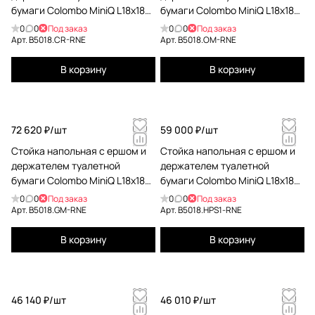
бумаги Colombo MiniQ L18x18
бумаги Colombo MiniQ L18x18
H67,5см хром B5018.CR-RNE
H67,5см золото матовое
0
0
Под заказ
0
0
Под заказ
B5018.OM-RNE
Арт.
B5018.CR-RNE
Арт.
B5018.OM-RNE
В корзину
В корзину
72 620 ₽/
шт
59 000 ₽/
шт
Стойка напольная с ершом и
Стойка напольная с ершом и
держателем туалетной
держателем туалетной
бумаги Colombo MiniQ L18x18
бумаги Colombo MiniQ L18x18
H67,5см графит матовый
H67,5см PVD нержавеющая
0
0
Под заказ
0
0
Под заказ
B5018.GM-RNE
сталь B5018.HPS1-RNE
Арт.
B5018.GM-RNE
Арт.
B5018.HPS1-RNE
В корзину
В корзину
46 140 ₽/
шт
46 010 ₽/
шт