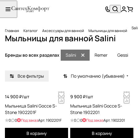
Sali
Главная
Каталог
Аксессуары для ванной
Мыльницы для ванной
Мыльницы для ванной Salini
Бренды во всех разделах
Salini
Remer
Gessi
Все фильтры
По умолчанию (убывание)
14 900 ₽/
шт
9 900 ₽/
шт
Мыльница Salini Gocce S-
Мыльница Salini Gocce S-
Stone 1902201F
Stone 1902201
0
0
Под заказ
Арт.
1902201F
0
0
Под заказ
Арт.
1902201
В корзину
В корзину