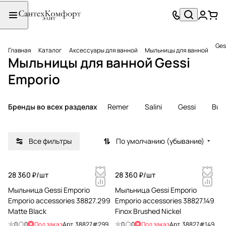
Ges
Главная
Каталог
Аксессуары для ванной
Мыльницы для ванной
Мыльницы для ванной Gessi
Emporio
Бренды во всех разделах
Remer
Salini
Gessi
Burl
Все фильтры
По умолчанию (убывание)
28 360 ₽/
шт
28 360 ₽/
шт
Мыльница Gessi Emporio
Мыльница Gessi Emporio
Emporio accessories 38827.299
Emporio accessories 38827.149
Matte Black
Finox Brushed Nickel
0
0
Под заказ
Арт.
38827#299
0
0
Под заказ
Арт.
38827#149