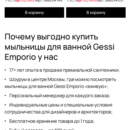
0
0
Под заказ
Арт.
38803#149
0
0
Под заказ
Арт.
38803#031
В корзину
В корзину
Почему выгодно купить
мыльницы для ванной Gessi
Emporio у нас
17+ лет опыта в продаже премиальной сантехники;
Шоурум
в центре Москвы, где можно посмотреть
мыльницы для ванной Gessi Emporio «вживую»;
Персональный менеджер для каждого заказа;
Индивидуальные цены и специальные условия
сотрудничества для дизайнеров
и архитекторов;
Бесплатное хранение товара до 1 года;