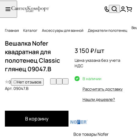
Ве
Главная
Каталог
Аксессуары для ванной
Держатели полотенец
Вешалка Nofer
3 150 ₽/
шт
квадратная для
полотенец Classic
Цена указана без учета
НДС
глянец 09047.B
В наличии
0
Нет отзывов
Арт.
09047.B
Рассчитать доставку
Нашли дешевле?
В корзину
Все товары Nofer