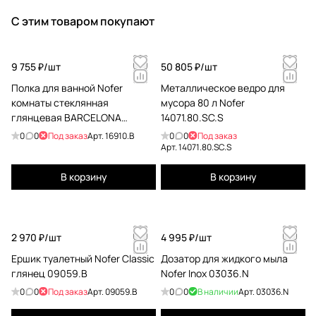
С этим товаром покупают
9 755 ₽/
шт
50 805 ₽/
шт
Полка для ванной Nofer
Металлическое ведро для
комнаты стеклянная
мусора 80 л Nofer
глянцевая BARCELONA
14071.80.SC.S
16910.В
0
0
Под заказ
Арт.
16910.B
0
0
Под заказ
Арт.
14071.80.SC.S
В корзину
В корзину
2 970 ₽/
шт
4 995 ₽/
шт
Ершик туалетный Nofer Classic
Дозатор для жидкого мыла
глянец 09059.B
Nofer Inox 03036.N
0
0
Под заказ
Арт.
09059.B
0
0
В наличии
Арт.
03036.N