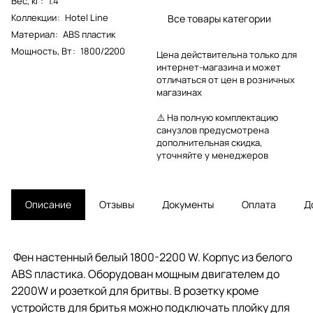
Вес, кг
:
1.4
Коллекции
:
Hotel Line
Все товары категории
Материал
:
ABS пластик
Мощность, Вт
:
1800/2200
Цена действительна только для
интернет-магазина и может
отличаться от цен в розничных
магазинах
⚠️ На полную комплектацию
санузлов предусмотрена
дополнительная скидка,
уточняйте у менеджеров
Описание
Отзывы
Документы
Оплата
Д
Фен настенный
белый 1800-2200 W. Корпус из белого
ABS пластика. Оборудован мощным двигателем до
2200W и розеткой для бритвы. В розетку кроме
устройств для бритья можно подключать плойку для