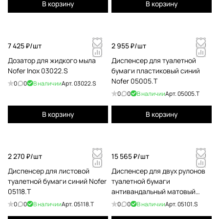
В корзину
В корзину
7 425 ₽/
шт
2 955 ₽/
шт
Дозатор для жидкого мыла
Диспенсер для туалетной
Nofer Inox 03022.S
бумаги пластиковый синий
Nofer 05005.Т
0
0
В наличии
Арт.
03022.S
0
0
В наличии
Арт.
05005.T
В корзину
В корзину
2 270 ₽/
шт
15 565 ₽/
шт
Диспенсер для листовой
Диспенсер для двух рулонов
туалетной бумаги синий Nofer
туалетной бумаги
05118.T
антивандальный матовый
Nofer 05101.S
0
0
В наличии
Арт.
05118.T
0
0
В наличии
Арт.
05101.S