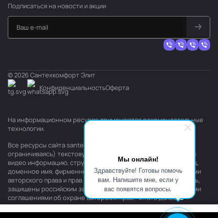
Подписаться
на новости и акции
© 2026 Сантехкомфорт Элит
Конфиденциальность
Оферта
На информационном ресурсе применяются
рекомендательные
технологии
.
Все ресурсы сайта santehkomfort.ru, включая (но не
ограничиваясь) текстовую, графическую, фотографическую и
Мы онлайн!
видео информацию, структуру, дизайн и оформление страниц,
Здравствуйте! Готовы помочь
доменное имя, фирменное наименование являются объектами
вам. Напишите мне, если у
авторского права и прав на интеллектуальную собственность,
вас появятся вопросы.
защищены российским законодательством и международными
соглашениями об охране авторских прав.
Читать далее