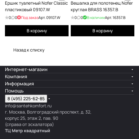
Ершик туалетный Nofer Classic
Вешалка для полотенец Nofer
пластиковый 09107.W
круглая BRASS 16357.В
0
0
Под заказ
Арт.
09107.W
0
0
В наличии
Арт.
16357.B
В корзину
В корзину
Назад к списку
Интернет-магазин
Компания
Информация
Помощь
8 (495) 225-62-85
info@santehkomfort.ru
г. Москва, Волгоградский проспект, д. 32,
корпус 25, этаж 2, пав. 90
(справа от эскалатора)
ТЦ Метр
к
вадратный