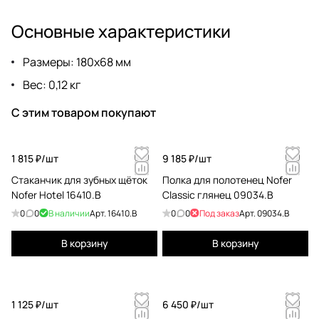
Основные характеристики
Размеры: 180х68 мм
Вес: 0,12 кг
С этим товаром покупают
1 815 ₽/
шт
9 185 ₽/
шт
Стаканчик для зубных щёток
Полка для полотенец Nofer
Nofer Hotel 16410.B
Classic глянец 09034.B
0
0
В наличии
Арт.
16410.B
0
0
Под заказ
Арт.
09034.B
В корзину
В корзину
1 125 ₽/
шт
6 450 ₽/
шт