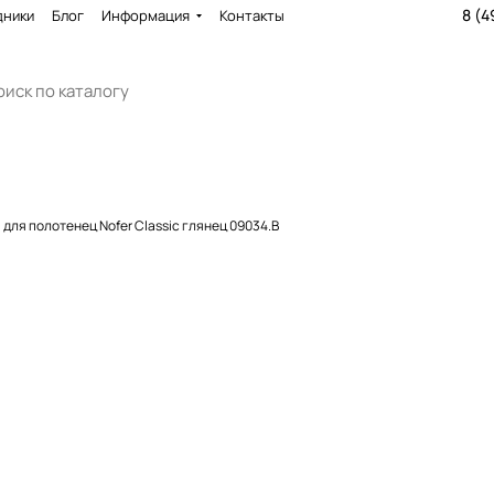
8 (4
дники
Блог
Информация
Контакты
 для полотенец Nofer Classic глянец 09034.B