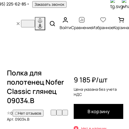
95) 225-62-85
Заказать звонок
Войти
Сравнение
Избранное
Корзина
Полка для
9 185 ₽/
шт
полотенец Nofer
Classic глянец
Цена указана без учета
НДС
09034.B
В корзину
0
Нет отзывов
Арт.
09034.B
Нет в наличии