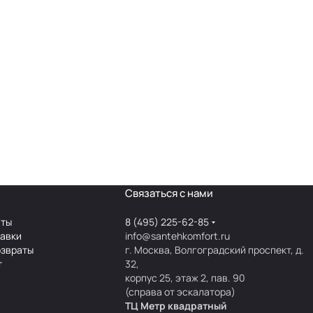
Связаться с нами
аты
8 (495) 225-62-85
тавки
info@santehkomfort.ru
озвраты
г. Москва, Волгоградский проспект, д.
т
32,
корпус 25, этаж 2, пав. 90
(справа от эскалатора)
ТЦ Метр
к
вадратный