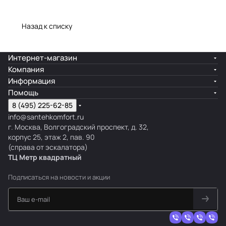
функциональностью. Они доступны в разных
t
E
R
R
R
L
u
W
H
O
размерах и формах, чтобы соответствовать
e
L
E
E
E
I
t
E
L
D
Назад к списку
требованиям различных ванных комнат. Ванны
m
H
S
S
S
C
o
R
E
I
TOTO изготавливаются из
p
E
T
T
T
F
S
T
M
Интернет-магазин
высококачественного акрила, который
o
X
W
W
l
E
Компания
обеспечивает прочность, теплоизоляцию и
r
X
X
u
N
Информация
комфорт.
a
1
2
s
S
Помощь
r
h
I
8 (495) 225-62-85
y
O
info@santehkomfort.ru
г. Москва, Волгоградский проспект, д. 32,
N
корпус 25, этаж 2, пав. 90
(справа от эскалатора)
ТЦ Метр
к
вадратный
Подписаться
на новости и акции