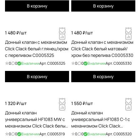
соответствии с требованиями ЕС, США и России,
В корзину
В корзину
что подтверждает её соответствие
международным стандартам качества и
безопасности.
STARO — выбор тех, кто ценит долговечность,
1 480 ₽/
шт
1 480 ₽/
шт
стиль и совершенство в каждой детали.
Донный клапан с механизмом
Донный клапан с механизмом
Click Clack белый глянец/хром
Click Clack белый матовый/
с переливом С0005325
хром без перелива С0005330
0
0
В наличии
Арт.
С0005325
0
0
В наличии
Арт.
С0005330
В корзину
В корзину
1 320 ₽/
шт
1 550 ₽/
шт
Донный клапан
Донный клапан
универсальный HF1083 MW с
универсальный HF1083 С-1 с
механизмом Click Clack белый
механизмом Click Clack
матовый С0005319
матовый белый/хром
0
0
В наличии
Арт.
С0005319
0
0
В наличии
Арт.
С0005320
С0005320