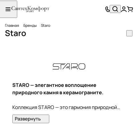
Главная
Бренды
Staro
Staro
STARO — элегантное воплощение
природного камня в керамограните.
Коллекция STARO — это гармония природной
красоты и инновационных технологий.
Вдохновлённый текстурами натурального
камня, керамогранит STARO сочетает в себе
эстетическую выразительность и выдающиеся