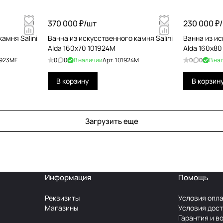
370 000 ₽/
шт
230 000 ₽/
амня Salini
Ванна из искусственного камня Salini
Ванна из ис
Alda 160x70 101924M
Alda 160x80
1923MF
0
0
В наличии
Арт.
101924M
0
0
В на
В корзину
В корзин
Загрузить еще
Информация
Помощь
Реквизиты
Условия опл
Магазины
Условия дос
Гарантия и в