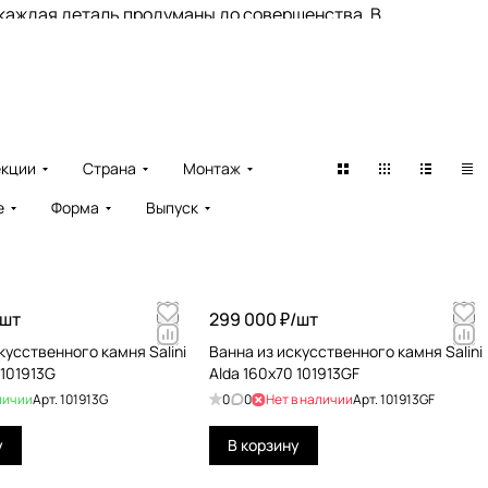
и каждая деталь продуманы до совершенства. В
 и устойчивость к времени.
 для ванных комнат, которые подойдут для любых
 возможность создать пространство, в котором
екции
Страна
Монтаж
осит в ваш дом уникальный характер и стиль.
е
Форма
Выпуск
шт
299 000 ₽/
шт
кусственного камня Salini
Ванна из искусственного камня Salini
 101913G
Alda 160x70 101913GF
личии
Арт.
101913G
0
0
Нет в наличии
Арт.
101913GF
у
В корзину