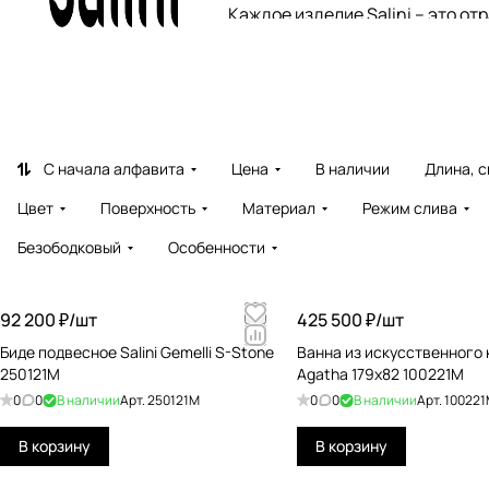
Каждое изделие Salini – это о
производстве используются то
Ассортимент бренда включает 
интерьеров – от классических 
комфорт и эстетика становятс
С начала алфавита
Цена
В наличии
Длина, 
Выбирая Salini, вы выбираете 
Цвет
Поверхность
Материал
Режим слива
Безободковый
Особенности
92 200 ₽/
шт
425 500 ₽/
шт
Биде подвесное Salini Gemelli S-Stone
Ванна из искусственного к
250121M
Agatha 179x82 100221M
0
0
В наличии
Арт.
250121M
0
0
В наличии
Арт.
10022
В корзину
В корзину