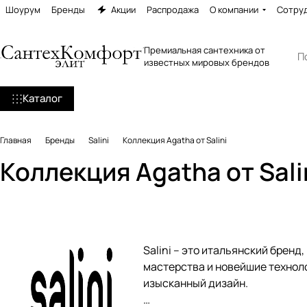
Шоурум
Бренды
Акции
Распродажа
О компании
Сотру
Премиальная сантехника от
известных мировых брендов
Каталог
Главная
Бренды
Salini
Коллекция Agatha от Salini
Коллекция Agatha от Sali
Salini – это итальянский бренд
мастерства и новейшие технол
изысканный дизайн.