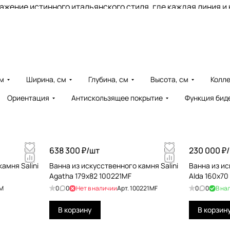
тражение истинного итальянского стиля, где каждая линия 
лько премиальные материалы, что гарантирует надёжность
смесители, душевые системы, аксессуары и комплектующие
до современных. Salini предлагает не просто сантехнику, а
я единым целым.
см
Ширина, см
Глубина, см
Высота, см
Колл
вековую традицию итальянского мастерства, которая привн
Ориентация
Антискользящее покрытие
Функция бид
638 300 ₽/
шт
230 000 ₽/
амня Salini
Ванна из искусственного камня Salini
Ванна из ис
Agatha 179x82 100221MF
Alda 160x70
1M
0
0
Нет в наличии
Арт.
100221MF
0
0
В на
В корзину
В корзин