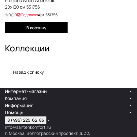
Precious Wood Wood Gold
20x120 см 531756
0
0
Под заказ
Арт.
531756
В корзину
P
Коллекции
r
e
c
i
Назад к списку
o
u
Интернет-магазин
s
Компания
W
Информация
o
Помощь
o
8 (495) 225-62-85
d
info@santehkomfort.ru
г. Москва, Волгоградский проспект, д. 32,