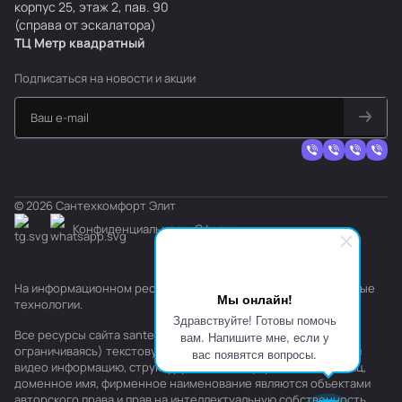
корпус 25, этаж 2, пав. 90
(справа от эскалатора)
ТЦ Метр
к
вадратный
Подписаться
на новости и акции
© 2026 Сантехкомфорт Элит
Конфиденциальность
Оферта
На информационном ресурсе применяются
рекомендательные
Мы онлайн!
технологии
.
Здравствуйте! Готовы помочь
Все ресурсы сайта santehkomfort.ru, включая (но не
вам. Напишите мне, если у
ограничиваясь) текстовую, графическую, фотографическую и
вас появятся вопросы.
видео информацию, структуру, дизайн и оформление страниц,
доменное имя, фирменное наименование являются объектами
авторского права и прав на интеллектуальную собственность,