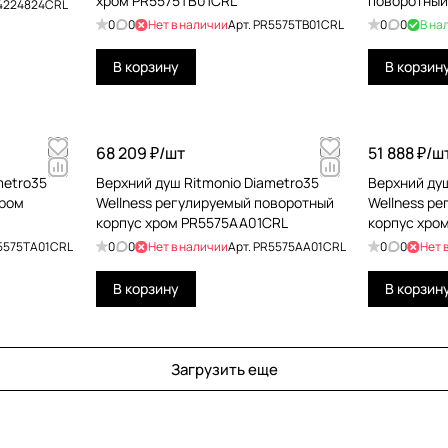
хром PR5575TB01CRL
поворотный
4224824CRL
PR5575AB0
0
0
Нет в наличии
Арт.
PR5575TB01CRL
0
0
В на
В корзину
В корзин
68 209 ₽/
шт
51 888 ₽/
ш
metro35
Верхний душ Ritmonio Diametro35
Верхний душ
хром
Wellness регулируемый поворотный
Wellness р
корпус хром PR5575AA01CRL
корпус хро
5575TA01CRL
0
0
Нет в наличии
Арт.
PR5575AA01CRL
0
0
Нет 
В корзину
В корзин
Загрузить еще