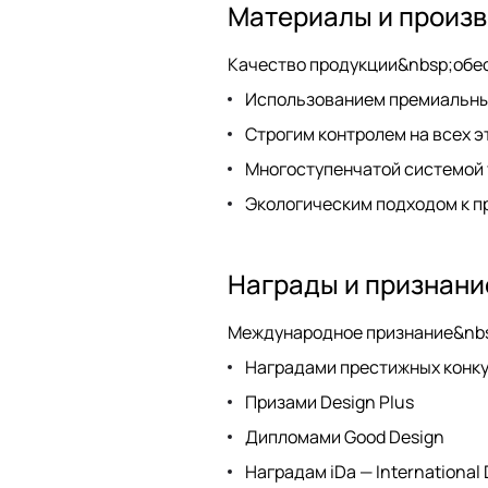
Материалы и произ
Качество продукции&nbsp;обе
Использованием премиальны
Строгим контролем на всех 
Многоступенчатой системой
Экологическим подходом к п
Награды и признани
Международное признание&nbs
Наградами престижных конку
Призами Design Plus
Дипломами Good Design
Наградам iDa — International