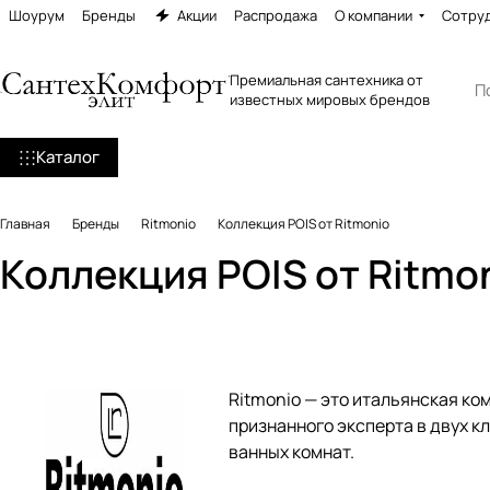
Шоурум
Бренды
Акции
Распродажа
О компании
Сотру
Премиальная сантехника от
известных мировых брендов
Каталог
Главная
Бренды
Ritmonio
Коллекция POIS от Ritmonio
Коллекция POIS от Ritmo
Ritmonio — это итальянская ком
признанного эксперта в двух 
ванных комнат.