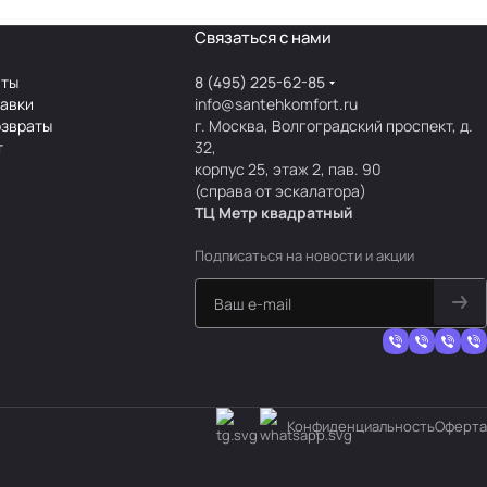
Связаться с нами
аты
8 (495) 225-62-85
тавки
info@santehkomfort.ru
озвраты
г. Москва, Волгоградский проспект, д.
т
32,
корпус 25, этаж 2, пав. 90
(справа от эскалатора)
ТЦ Метр
к
вадратный
Подписаться
на новости и акции
Конфиденциальность
Оферта