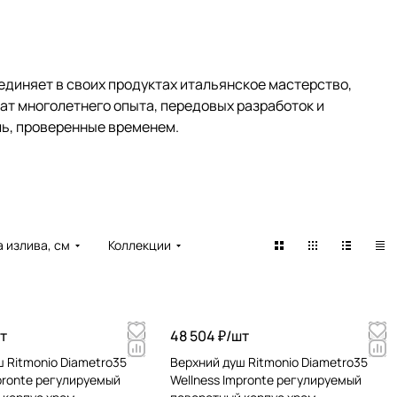
единяет в своих продуктах итальянское мастерство,
ат многолетнего опыта, передовых разработок и
ль, проверенные временем.
 излива, см
Коллекции
т
48 504 ₽/
шт
 Ritmonio Diametro35
Верхний душ Ritmonio Diametro35
pronte регулируемый
Wellness Impronte регулируемый