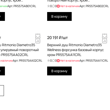
 корпус хром
поворотный корпус хром
1CRL
PR5575AB02CRL
личии
Арт.
PR5575AB01CRL
0
0
Нет в наличии
Арт.
PR5575AB02CRL
у
В корзину
т
20 191 ₽/
шт
 Ritmonio Diametro35
Верхний душ Ritmonio Diametro35
егулируемый поворотный
Wellness форсунка базовый корпус
м PR5575AA02CRL
хром PR5575AA11CRL
в наличии
Арт.
PR5575AA02CRL
0
0
Нет в наличии
Арт.
PR5575AA11CRL
у
В корзину