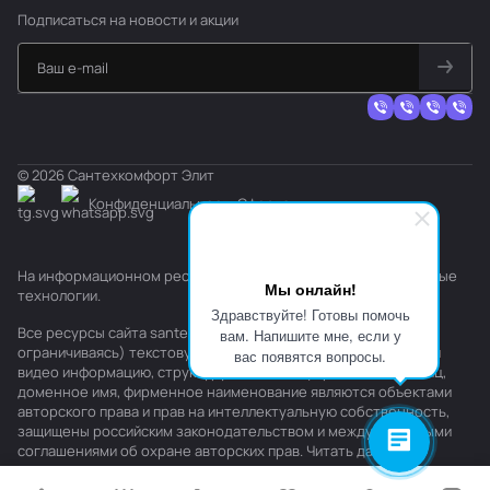
Подписаться
на новости и акции
© 2026 Сантехкомфорт Элит
Конфиденциальность
Оферта
На информационном ресурсе применяются
рекомендательные
Мы онлайн!
технологии
.
Здравствуйте! Готовы помочь
Все ресурсы сайта santehkomfort.ru, включая (но не
вам. Напишите мне, если у
ограничиваясь) текстовую, графическую, фотографическую и
вас появятся вопросы.
видео информацию, структуру, дизайн и оформление страниц,
доменное имя, фирменное наименование являются объектами
авторского права и прав на интеллектуальную собственность,
защищены российским законодательством и международными
соглашениями об охране авторских прав.
Читать далее