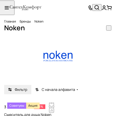
Главная
Бренды
Noken
Noken
Фильтр
С начала алфавита
Советуем
Акция
3 553 ₽/
шт
-81%
18 700 ₽
Смеситель для душа Noken