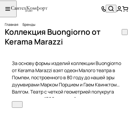
Главная
Бренды
Коллекция Buongiorno от
Kerama Marazzi
За основу формы изделий коллекции Buongiorno
от Kerama Marazzi взят одеон Малого театра в
Помпеи, построенного в 80 году до нашей эры
дуумвирами Марком Порцием и Гаем Квинктом
Валгом. Театр с четкой геометрией полукруга
вмещал около 1500 зрителей.