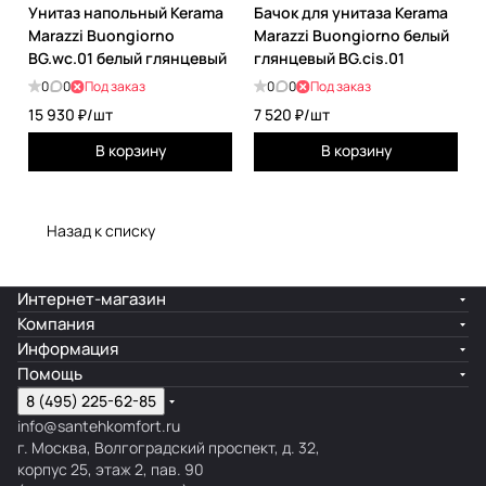
Унитаз напольный Kerama
Бачок для унитаза Kerama
Marazzi Buongiorno
Marazzi Buongiorno белый
BG.wc.01 белый глянцевый
глянцевый BG.cis.01
0
0
Под заказ
0
0
Под заказ
15 930 ₽/
шт
7 520 ₽/
шт
В корзину
В корзину
Назад к списку
Интернет-магазин
Компания
Информация
Помощь
8 (495) 225-62-85
info@santehkomfort.ru
г. Москва, Волгоградский проспект, д. 32,
корпус 25, этаж 2, пав. 90