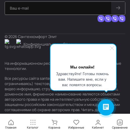
© 2026 Сантехкомфорт Элит
Конфиденциальность
Оферта
На информационном ресурсе применяются
рекомендательные
Мы онлайн!
технологии
.
Здравствуйте! Готовы помочь
Все ресурсы сайта santehkomfort.ru, включая (но не
вам. Напишите мне, если у
ограничиваясь) текстовую, графическую, фотографическую и
вас появятся вопросы.
видео информацию, структуру, дизайн и оформление страниц,
доменное имя, фирменное наименование являются объектами
авторского права и прав на интеллектуальную собственность,
защищены российским законодательством и международными
соглашениями об охране авторских прав.
Читать далее
Главная
Каталог
Корзина
Избранные
Кабинет
Сравнение