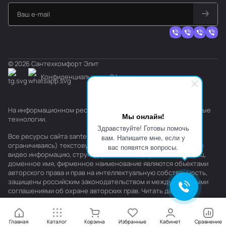
© 2026 Сантехкомфорт Элит
Конфиденциальность
Оферта
На информационном ресурсе применяются
рекомендательные
Мы онлайн!
технологии
.
Здравствуйте! Готовы помочь
Все ресурсы сайта santehkomfort.ru, включая (но не
вам. Напишите мне, если у
ограничиваясь) текстовую, графическую, фотографическую и
вас появятся вопросы.
видео информацию, структуру, дизайн и оформление страниц,
доменное имя, фирменное наименование являются объектами
авторского права и прав на интеллектуальную собственность,
защищены российским законодательством и международными
соглашениями об охране авторских прав.
Читать далее
Главная
Каталог
Корзина
Избранные
Кабинет
Сравнение