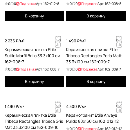
быть не просто материалом для облицовки, а
0
0
Под заказ
Арт.
162-012-8
0
0
Под заказ
Арт.
162-008-8
инструментом для создания уникальных
пространств
. Именно поэтому особое
В корзину
В корзину
внимание уделяется сочетанию отделки,
текстур, дизайнов и форматов, чтобы добиться
наилучшего результата.
2 236 ₽/
м²
1 490 ₽/
м²
Керамическая плитка Etile
Керамическая плитка Etile
Знания и экспертиза
Sutile Marfil Brillo 33.3x100 см
Tribeca Rectangles Perla Matt
162-008-7
33.3x100 см 162-009-7
Главное отличие компании — команда
0
0
Под заказ
Арт.
162-008-7
0
0
Под заказ
Арт.
162-009-7
специалистов, которая обладает
глубокими
знаниями в области керамики
. Опыт
В корзину
В корзину
мастеров, инженеров и дизайнеров позволяет
использовать разнообразные техники и методы
производства, создавая коллекции с высокой
художественной и функциональной ценностью.
1 490 ₽/
м²
4 500 ₽/
м²
Керамическая плитка Etile
Керамогранит Etile Always
Tribeca Rectangles Tribeca Gris
Pulido 80x160 см 162-012-12
Mat 33.3x100 см 162-009-10
0
0
Под заказ
Арт.
162-012-12