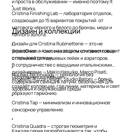
и проста в обслуживании — именно поэтому It
Just Works.
Cristina Finishing Lab — лаборатория отделок,
создающая до 15 вариантов покрытий: от
матового чёрного и белого до бронзы, меди и
Дизайн и коллекции
тёплого золота.
Дизайн для Cristina Rubinetterie — это не
украшение, а язык, на котором компания говорит
SmartClean — система защиты от известковых
с пользователями.
отложений для душевых лейек и аэраторов.
В сотрудничестве с ведущими итальянскими
дизайнерами — Makio Hasuike, Marco Pisati,
NoLead Technology — технология без
Популярные коллекции:
Angeletti Ruzza Design, Studio Batoni — бренд
содержания свинца в латуни, безопасная для
создаёт коллекции, где линии, материалы и свет
здоровья и окружающей среды.
образуют гармонию.
Cristina Tap — минимализм и инновационное
сенсорное управление.
Cristina Quadra — строгая геометрия и
Каждая серия разрабатывается так, чтобы