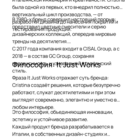
была одной из первых, кто внедрил полностью
вертикальный цикл производства, — от
В 1980-х бренд совершил настоящий прорыв:
разработки дизайна до нанесения покрытий и
представил цветные смесители и серию
тестирования продукции.
дизайнерских коллекций, опередив мировые
тренды на десятилетия.
С 2017 года компания входит в CISAL Group, а с
2018 — в состав GC Group, сохраняя
Философия: It Just Works
независимость и узнаваемый итальянский
стиль.
Фраза It Just Works отражает суть бренда:
Cristina создаёт решения, которые безупречно
работают, служат десятилетиями и при этом
выглядят современно, элегантно и уместно в
любом интерьере.
Это философия, объединяющая инновации,
эстетику и устойчивое развитие.
Каждый продукт бренда разрабатывается в
Италии, в собственных дизайн-студиях и