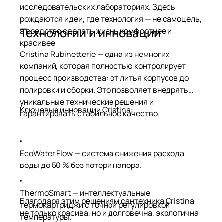
исследовательских лабораториях. Здесь
рождаются идеи, где технология — не самоцель,
Технологии и инновации
а средство сделать жизнь комфортнее и
красивее.
Cristina Rubinetterie — одна из немногих
компаний, которая полностью контролирует
процесс производства: от литья корпусов до
полировки и сборки. Это позволяет внедрять
уникальные технические решения и
Ключевые инновации Cristina:
гарантировать стабильное качество.
EcoWater Flow — система снижения расхода
воды до 50 % без потери напора.
ThermoSmart — интеллектуальные
Благодаря этим решениям сантехника Cristina
термокартриджи с точной регулировкой
не только красива, но и долговечна, экологична
температуры.