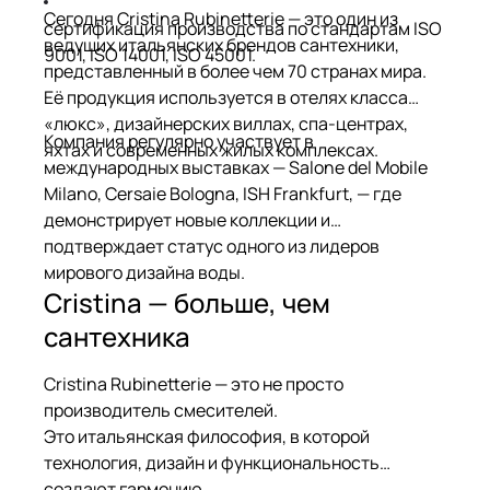
Сегодня Cristina Rubinetterie — это один из
сертификация производства по стандартам ISO
ведущих итальянских брендов сантехники,
9001, ISO 14001, ISO 45001.
представленный в более чем 70 странах мира.
Её продукция используется в отелях класса
«люкс», дизайнерских виллах, спа-центрах,
Компания регулярно участвует в
яхтах и современных жилых комплексах.
международных выставках — Salone del Mobile
Milano, Cersaie Bologna, ISH Frankfurt, — где
демонстрирует новые коллекции и
подтверждает статус одного из лидеров
мирового дизайна воды.
Cristina — больше, чем
сантехника
Cristina Rubinetterie — это не просто
производитель смесителей.
Это итальянская философия, в которой
технология, дизайн и функциональность
создают гармонию.