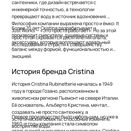
сантехники, где дизайн встречается с
инженерной точностью, а технологии
превращают воду в источник вдохновения.
Философия компании выражена просто и ёмко: It
Более 70 лет Cristina разрабатывает и
Just Works — «Это просто работает». Но за этой
производит смесители, душевые системы и
простотой скрывается десятилетия опыта,
аксессуары, которые воплощают идеальный
исследований и страсти к совершенству.
баланс между формой, функциональностью и
эмоцией.
История бренда Cristina
История Cristina Rubinetterie началась в 1949
году в городе Гозано, расположенном в
живописном регионе Пьемонт на севере Италии.
Её основатель, Альберто Кристина, мечтал
создавать не просто сантехнику, а
Первое производство было небольшим, но уже в
эстетические объекты, способные изменить
1960-е годы компания стала символом
восприятие воды.
итальянской инженерии и креативности. Cristina