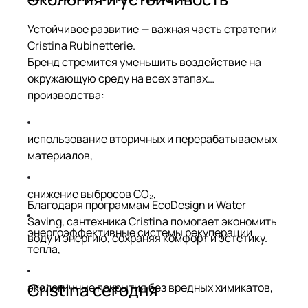
Устойчивое развитие — важная часть стратегии
Cristina Rubinetterie.
Бренд стремится уменьшить воздействие на
окружающую среду на всех этапах
производства:
использование вторичных и перерабатываемых
материалов,
снижение выбросов CO₂,
Благодаря программам EcoDesign и Water
Saving, сантехника Cristina помогает экономить
энергоэффективные системы рекуперации
воду и энергию, сохраняя комфорт и эстетику.
тепла,
Cristina сегодня
экологичные покрытия без вредных химикатов,