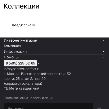
Коллекции
o
i
a
r
l
a
s
i
l
r
t
c
i
i
S
o
Назад к списку
c
o
i
l
i
d
o
Интернет-магазин
n
e
r
Компания
e
e
Информация
V
Помощь
e
8 (495) 225-62-85
r
info@santehkomfort.ru
г. Москва, Волгоградский проспект, д. 32,
d
корпус 25, этаж 2, пав. 90
e
(справа от эскалатора)
ТЦ Метр
к
вадратный
Подписаться
на новости и акции