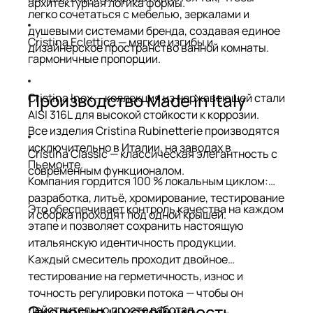
архитектурная логика формы.
легко сочетаться с мебелью, зеркалами и
душевыми системами бренда, создавая единое
Cristina Eclettica — мягкие изгибы и
дизайнерское пространство ванной комнаты.
гармоничные пропорции.
Производство Made in Italy
Cristina Inox — коллекция из нержавеющей стали
AISI 316L для высокой стойкости к коррозии.
Все изделия Cristina Rubinetterie производятся
исключительно в Италии, на заводах в
Cristina Classic — классическая элегантность с
Пьемонте.
современным функционалом.
Компания гордится 100 % локальным циклом:
разработка, литьё, хромирование, тестирование
Это обеспечивает контроль качества на каждом
и сборка проходят под одной крышей.
этапе и позволяет сохранить настоящую
итальянскую идентичность продукции.
Каждый смеситель проходит двойное
тестирование на герметичность, износ и
точность регулировки потока — чтобы он
Экология и устойчивость
действительно просто работал.