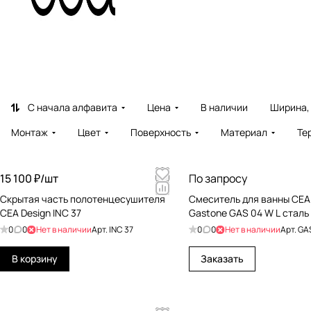
С начала алфавита
Цена
В наличии
Ширина,
Монтаж
Цвет
Поверхность
Материал
Те
15 100 ₽/
шт
По запросу
Cкрытая часть полотенцесушителя
Cмеситель для ванны CEA
CEA Design INC 37
Gastone GAS 04 W L сталь
0
0
Нет в наличии
Арт.
INC 37
0
0
Нет в наличии
Арт.
GAS
В корзину
Заказать