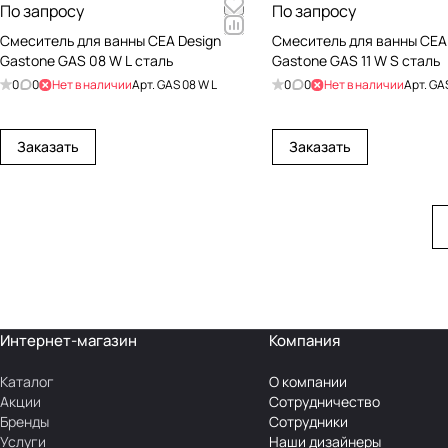
По запросу
По запросу
Cмеситель для ванны CEA Design
Cмеситель для ванны CEA
Gastone GAS 08 W L сталь
Gastone GAS 11 W S сталь
0
0
Нет в наличии
Арт.
GAS 08 W L
0
0
Нет в наличии
Арт.
GAS
Заказать
Заказать
Интернет-магазин
Компания
Каталог
О компании
Акции
Сотрудничество
Бренды
Сотрудники
Услуги
Наши дизайнеры