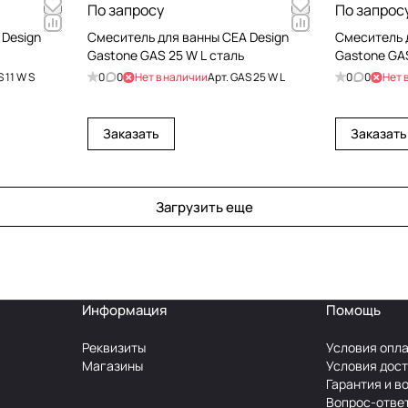
По запросу
По запрос
 Design
Cмеситель для ванны CEA Design
Cмеситель 
Gastone GAS 25 W L сталь
Gastone GAS
 11 W S
0
0
Нет в наличии
Арт.
GAS 25 W L
0
0
Нет 
Заказать
Заказать
Загрузить еще
Информация
Помощь
Реквизиты
Условия опл
Магазины
Условия дос
Гарантия и в
Вопрос-отве