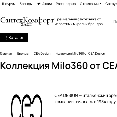
Шоурум
Бренды
Акции
Распродажа
О компании
Сотру
Премиальная сантехника от
известных мировых брендов
Каталог
Главная
Бренды
CEA Design
Коллекция Milo360 от CEA Design
Коллекция Milo360 от CE
CEA DESIGN — итальянский бре
компании началась в 1984 году.