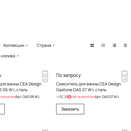
Коллекции
Страна
 излива
у
По запросу
для ванны CEA Design
Cмеситель для ванны CEA Design
 06 W L сталь
Gastone GAS 07 W L сталь
в наличии
Арт.
GAS 06 W L
0
0
Нет в наличии
Арт.
GAS 07 W L
Заказать