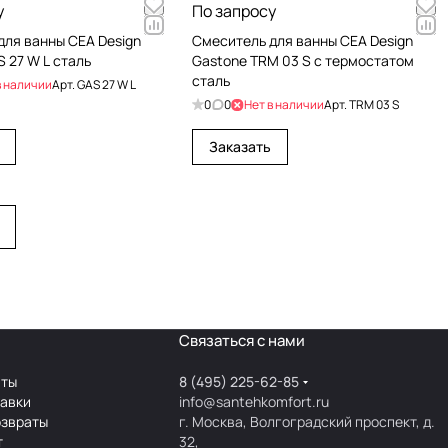
у
По запросу
для ванны CEA Design
Cмеситель для ванны CEA Design
 27 W L сталь
Gastone TRM 03 S с термостатом
сталь
в наличии
Арт.
GAS 27 W L
0
0
Нет в наличии
Арт.
TRM 03 S
Заказать
Связаться с нами
аты
8 (495) 225-62-85
тавки
info@santehkomfort.ru
озвраты
г. Москва, Волгоградский проспект, д.
т
32,