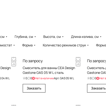
 см
Глубина, см
Высота, см
Длина излива, см
рмостат
Форма
Количество режимов струи
Форма
По запросу
По запрос
 Design
Cмеситель для ванны CEA Design
Cмеситель 
Gastone GAS 05 W L сталь
Gastone GAS
 04 W L
0
0
Нет в наличии
Арт.
GAS 05 W L
0
0
Нет 
Заказать
Заказать