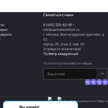
Связаться с нами
аты
8 (495) 225-62-85
тавки
info@santehkomfort.ru
озвраты
г. Москва, Волгоградский проспект, д.
т
32,
корпус 25, этаж 2, пав. 90
(справа от эскалатора)
ТЦ Метр
к
вадратный
Подписаться
на новости и акции
Конфиденциальность
Оферта
Мы онлайн!