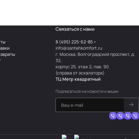
Связаться с нами
аты
8 (495) 225-62-85
тавки
info@santehkomfort.ru
озвраты
г. Москва, Волгоградский проспект, д.
т
32,
корпус 25, этаж 2, пав. 90
(справа от эскалатора)
ТЦ Метр
к
вадратный
Подписаться
на новости и акции