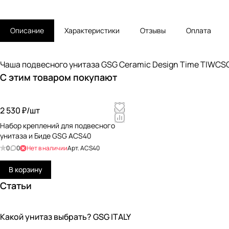
Описание
Характеристики
Отзывы
Оплата
Чаша подвесного унитаза GSG Ceramic Design Time TIWCS
С этим товаром покупают
2 530 ₽/
шт
Набор креплений для подвесного
унитаза и Биде GSG ACS40
0
0
Нет в наличии
Арт.
ACS40
В корзину
Статьи
Какой унитаз выбрать? GSG ITALY
Новинки