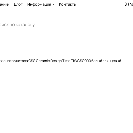
8 (4
дники
Блог
Информация
Контакты
весного унитаза GSG Ceramic Design Time TIWCSO000 белый глянцевый