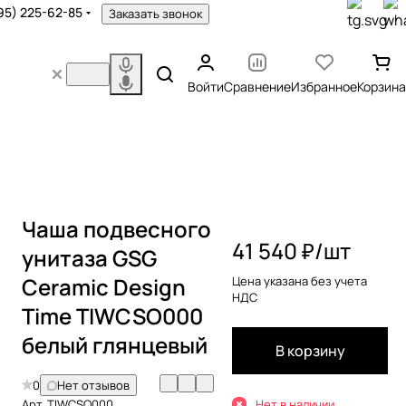
95) 225-62-85
Заказать звонок
Войти
Сравнение
Избранное
Корзина
Чаша подвесного
41 540 ₽/
шт
унитаза GSG
Ceramic Design
Цена указана без учета
НДС
Time TIWCSO000
белый глянцевый
В корзину
0
Нет отзывов
Арт.
TIWCSO000
Нет в наличии