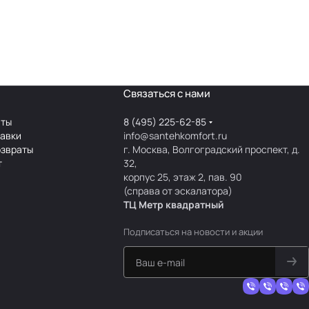
Связаться с нами
аты
8 (495) 225-62-85
тавки
info@santehkomfort.ru
озвраты
г. Москва, Волгоградский проспект, д.
т
32,
корпус 25, этаж 2, пав. 90
(справа от эскалатора)
ТЦ Метр
к
вадратный
Подписаться
на новости и акции