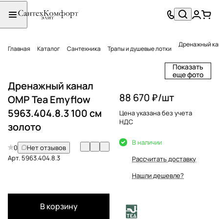
Дренажный кан
Главная
Каталог
Сантехника
Трапы и душевые лотки
Показать
еще фото
Дренажный канал
88 670 ₽/
шт
OMP Tea Emyflow
5963.404.8.3 100 см
Цена указана без учета
НДС
золото
В наличии
0
Нет отзывов
Арт.
5963.404.8.3
Рассчитать доставку
Нашли дешевле?
В корзину