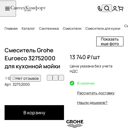
См
Главная
Каталог
Сантехника
Смесители
Смесители для кухни
Показать
еще фото
Смеситель Grohe
13 740 ₽/
шт
Euroeco 32752000
для кухонной мойки
Цена указана без учета
НДС
0
Нет отзывов
В наличии
Арт.
32752000
Рассчитать доставку
Нашли дешевле?
В корзину