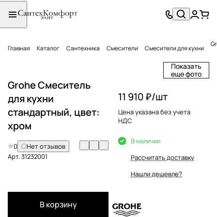
Gr
Главная
Каталог
Сантехника
Смесители
Смесители для кухни
Показать
еще фото
Grohe Смеситель
11 910 ₽/
шт
для кухни
стандартный, цвет:
Цена указана без учета
НДС
хром
В наличии
0
Нет отзывов
Арт.
31232001
Рассчитать доставку
Нашли дешевле?
В корзину