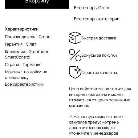
В корзину
Все товары Grohe
Все товары категории
Характеристики
Производитель
:
Grohe
Быстрая доставка
Гарантия
:
5 лет
Коллекции
:
Grohtherm
Бонусы за покупки
SmartControl
Страна
:
Германия
Монтаж
:
на мойку
,
на
Гарантия качества
столешницу
Все характеристики
Цена действительна только для
интернет-магазина и может
отличаться от цен в розничных
магазинах
⚠️ На полную комплектацию
санузлов предусмотрена
дополнительная скидка,
уточняйте у менеджеров