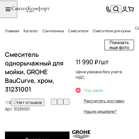
См
Главная
Каталог
Сантехника
Смесители
Смесители для кухни
Показать
еще фото
Смеситель
11 990 ₽/
шт
однорычажный для
мойки, GROHE
Цена указана без учета
НДС
BauCurve, хром,
31231001
Под заказ
Рассчитать доставку
0
Нет отзывов
Арт.
31231001
Нашли дешевле?