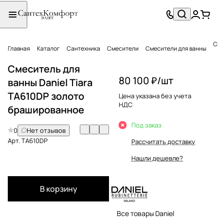
С
Главная
Каталог
Сантехника
Смесители
Смесители для ванны
Смеситель для
80 100 ₽/
шт
ванны Daniel Tiara
TA610DP золото
Цена указана без учета
НДС
брашированное
Под заказ
0
Нет отзывов
Арт.
TA610DP
Рассчитать доставку
Нашли дешевле?
В корзину
Все товары Daniel